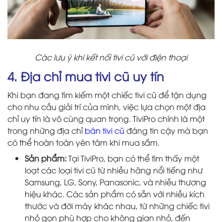
Các lưu ý khi kết nối tivi cũ với điện thoại
4. Địa chỉ mua tivi cũ uy tín
Khi bạn đang tìm kiếm một chiếc tivi cũ để tận dụng
cho nhu cầu giải trí của mình, việc lựa chọn một địa
chỉ uy tín là vô cùng quan trọng. TiviPro chính là một
trong những địa chỉ
bán tivi cũ
đáng tin cậy mà bạn
có thể hoàn toàn yên tâm khi mua sắm.
Sản phẩm:
Tại TiviPro, bạn có thể tìm thấy một
loạt các loại tivi cũ từ nhiều hãng nổi tiếng như
Samsung, LG, Sony, Panasonic, và nhiều thương
hiệu khác. Các sản phẩm có sẵn với nhiều kích
thước và đời máy khác nhau, từ những chiếc tivi
nhỏ gọn phù hợp cho không gian nhỏ, đến