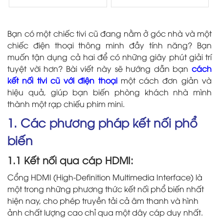
Bạn có một chiếc tivi cũ đang nằm ở góc nhà và một
chiếc điện thoại thông minh đầy tính năng? Bạn
muốn tận dụng cả hai để có những giây phút giải trí
tuyệt vời hơn? Bài viết này sẽ hướng dẫn bạn
cách
kết nối tivi cũ với điện thoại
một cách đơn giản và
hiệu quả, giúp bạn biến phòng khách nhà mình
thành một rạp chiếu phim mini.
1. Các phương pháp kết nối phổ
biến
1.1 Kết nối qua cáp HDMI:
Cổng HDMI (High-Definition Multimedia Interface) là
một trong những phương thức kết nối phổ biến nhất
hiện nay, cho phép truyền tải cả âm thanh và hình
ảnh chất lượng cao chỉ qua một dây cáp duy nhất.