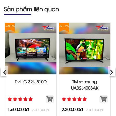
Sản phẩm liên quan
-68.0%
-61.7%
-
‹
›
Tivi LG 32LJ510D
Tivi samsung
UA32J4003AK
1.600.000đ
2.300.000đ
5.000.000đ
6.000.000đ