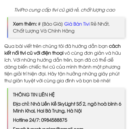
TiviPro cung cấp tivi cũ giá rẻ, chất lượng cao
Xem thêm:
# [Báo Giá]
Giá Bán Tivi
Rẻ Nhất,
Chất Lượng Và Chính Hãng
Qua bài viết trên chúng tôi đã hướng dẫn bạn
cách
kết nối tivi cũ với điện thoại
vô cùng đơn giản và hữu
ích. Với những hướng dẫn trên, bạn đã có thể dễ
dàng biến chiếc tivi cũ của mình thành một phương
tiện giải trí hiện đại. Hãy tận hưởng những giây phút
thư giãn tuyệt vời cùng gia đình và bạn bè nhé!
THÔNG TIN LIÊN HỆ
Địa chỉ: Nhà Liền Kề SkyLight Số 2, ngõ hoà bình 6
Minh Khai, Hai Bà Trưng, Hà Nội
Hotline 24/7: 0984588875
Email: tvprotunglan@gmail.com