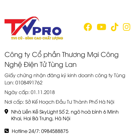
hình lớn mà không cần mua
nhé!
q
tivi mới. Tìm hiểu ngay!
Công ty Cổ phần Thương Mại Công
Nghệ Điện Tử Tùng Lan
Giấy chứng nhận đăng ký kinh doanh công ty Tùng
Lan: 0108491762
Ngày cấp: 01.11.2018
Nơi cấp: Sở Kế Hoạch Đầu Tư Thành Phố Hà Nội
Nhà Liền Kề SkyLight Số 2, ngõ hoà bình 6 Minh
Khai, Hai Bà Trưng, Hà Nội
Hotline 24/7: 0984588875