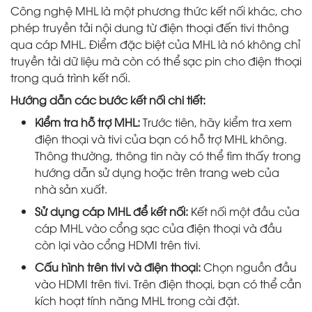
Công nghệ MHL là một phương thức kết nối khác, cho
phép truyền tải nội dung từ điện thoại đến tivi thông
qua cáp MHL. Điểm đặc biệt của MHL là nó không chỉ
truyền tải dữ liệu mà còn có thể sạc pin cho điện thoại
trong quá trình kết nối.
Hướng dẫn các bước kết nối chi tiết:
Kiểm tra hỗ trợ MHL:
Trước tiên, hãy kiểm tra xem
điện thoại và tivi của bạn có hỗ trợ MHL không.
Thông thường, thông tin này có thể tìm thấy trong
hướng dẫn sử dụng hoặc trên trang web của
nhà sản xuất.
Sử dụng cáp MHL để kết nối:
Kết nối một đầu của
cáp MHL vào cổng sạc của điện thoại và đầu
còn lại vào cổng HDMI trên tivi.
Cấu hình trên tivi và điện thoại:
Chọn nguồn đầu
vào HDMI trên tivi. Trên điện thoại, bạn có thể cần
kích hoạt tính năng MHL trong cài đặt.