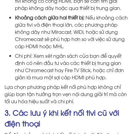
tivi không có cổng HDMI, bạn sẽ cần tìm giải
pháp không dây hoặc qua thiết bị trung gian.
Khoảng cách giữa hai thiết bị:
Nếu khoảng cách
giữa tivi và điện thoại lớn, các phương pháp
không dây như Miracast, WiDi, hoặc sử dụng
Chromecast sẽ phù hợp hơn so với việc sử dụng
cáp HDMI hoặc MHL.
Chi phí: Xem xét ngân sách của bạn để quyết
định có nên đầu tư vào các thiết bị trung gian
như Chromecast hay Fire TV Stick, hoặc chỉ đơn
giản là mua một sợi cáp HDMI phù hợp.
Lựa chọn phương pháp kết nối phù hợp không chỉ
giúp bạn tận hưởng trọn vẹn nội dung giải trí mà còn
tối ưu hóa hiệu suất và chi phí.
3. Các lưu ý khi kết nối tivi cũ với
điện thoại