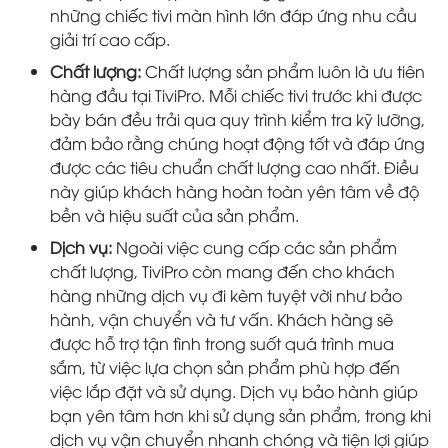
những chiếc tivi màn hình lớn đáp ứng nhu cầu
giải trí cao cấp.
Chất lượng:
Chất lượng sản phẩm luôn là ưu tiên
hàng đầu tại TiviPro. Mỗi chiếc tivi trước khi được
bày bán đều trải qua quy trình kiểm tra kỹ lưỡng,
đảm bảo rằng chúng hoạt động tốt và đáp ứng
được các tiêu chuẩn chất lượng cao nhất. Điều
này giúp khách hàng hoàn toàn yên tâm về độ
bền và hiệu suất của sản phẩm.
Dịch vụ:
Ngoài việc cung cấp các sản phẩm
chất lượng, TiviPro còn mang đến cho khách
hàng những dịch vụ đi kèm tuyệt vời như bảo
hành, vận chuyển và tư vấn. Khách hàng sẽ
được hỗ trợ tận tình trong suốt quá trình mua
sắm, từ việc lựa chọn sản phẩm phù hợp đến
việc lắp đặt và sử dụng. Dịch vụ bảo hành giúp
bạn yên tâm hơn khi sử dụng sản phẩm, trong khi
dịch vụ vận chuyển nhanh chóng và tiện lợi giúp