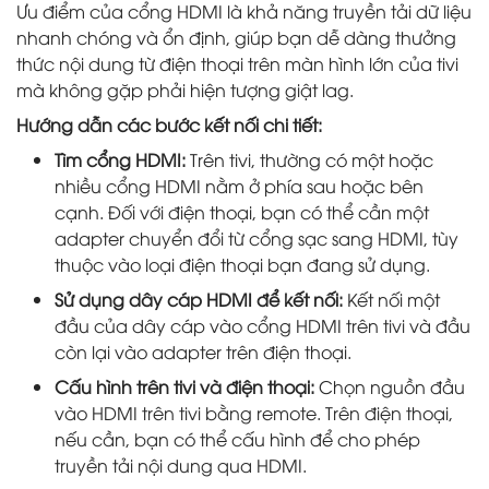
Ưu điểm của cổng HDMI là khả năng truyền tải dữ liệu
nhanh chóng và ổn định, giúp bạn dễ dàng thưởng
thức nội dung từ điện thoại trên màn hình lớn của tivi
mà không gặp phải hiện tượng giật lag.
Hướng dẫn các bước kết nối chi tiết:
Tìm cổng HDMI:
Trên tivi, thường có một hoặc
nhiều cổng HDMI nằm ở phía sau hoặc bên
cạnh. Đối với điện thoại, bạn có thể cần một
adapter chuyển đổi từ cổng sạc sang HDMI, tùy
thuộc vào loại điện thoại bạn đang sử dụng.
Sử dụng dây cáp HDMI để kết nối:
Kết nối một
đầu của dây cáp vào cổng HDMI trên tivi và đầu
còn lại vào adapter trên điện thoại.
Cấu hình trên tivi và điện thoại:
Chọn nguồn đầu
vào HDMI trên tivi bằng remote. Trên điện thoại,
nếu cần, bạn có thể cấu hình để cho phép
truyền tải nội dung qua HDMI.