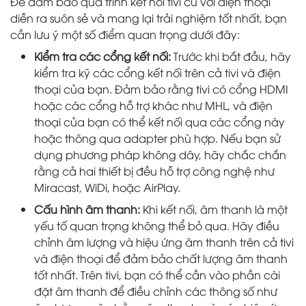
Để đảm bảo quá trình kết nối tivi cũ với điện thoại
diễn ra suôn sẻ và mang lại trải nghiệm tốt nhất, bạn
cần lưu ý một số điểm quan trọng dưới đây:
Kiểm tra các cổng kết nối:
Trước khi bắt đầu, hãy
kiểm tra kỹ các cổng kết nối trên cả tivi và điện
thoại của bạn. Đảm bảo rằng tivi có cổng HDMI
hoặc các cổng hỗ trợ khác như MHL, và điện
thoại của bạn có thể kết nối qua các cổng này
hoặc thông qua adapter phù hợp. Nếu bạn sử
dụng phương pháp không dây, hãy chắc chắn
rằng cả hai thiết bị đều hỗ trợ công nghệ như
Miracast, WiDi, hoặc AirPlay.
Cấu hình âm thanh:
Khi kết nối, âm thanh là một
yếu tố quan trọng không thể bỏ qua. Hãy điều
chỉnh âm lượng và hiệu ứng âm thanh trên cả tivi
và điện thoại để đảm bảo chất lượng âm thanh
tốt nhất. Trên tivi, bạn có thể cần vào phần cài
đặt âm thanh để điều chỉnh các thông số như