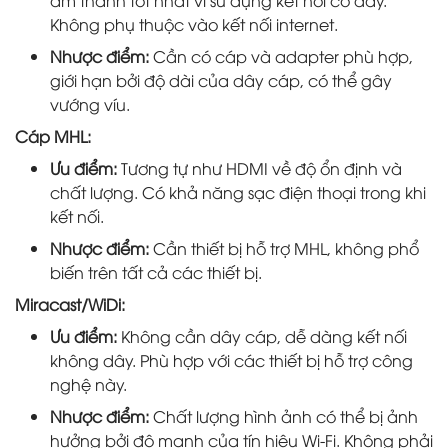
âm thanh tốt nhất vì sử dụng kết nối có dây.
Không phụ thuộc vào kết nối internet.
Nhược điểm:
Cần có cáp và adapter phù hợp,
giới hạn bởi độ dài của dây cáp, có thể gây
vướng víu.
Cáp MHL:
Ưu điểm:
Tương tự như HDMI về độ ổn định và
chất lượng. Có khả năng sạc điện thoại trong khi
kết nối.
Nhược điểm:
Cần thiết bị hỗ trợ MHL, không phổ
biến trên tất cả các thiết bị.
Miracast/WiDi:
Ưu điểm:
Không cần dây cáp, dễ dàng kết nối
không dây. Phù hợp với các thiết bị hỗ trợ công
nghệ này.
Nhược điểm:
Chất lượng hình ảnh có thể bị ảnh
hưởng bởi độ mạnh của tín hiệu Wi-Fi. Không phải