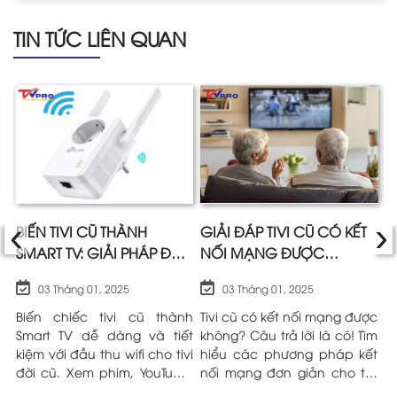
TIN TỨC LIÊN QUAN
‹
›
I
BIẾN TIVI CŨ THÀNH
GIẢI ĐÁP TIVI CŨ CÓ KẾT
H
SMART TV: GIẢI PHÁP ĐẦU
NỐI MẠNG ĐƯỢC
C
THU WIFI CHO TIVI ĐỜI CŨ
KHÔNG?
Đ
03 Tháng 01, 2025
03 Tháng 01, 2025
HIỆU QUẢ
cũ
Biến chiếc tivi cũ thành
Tivi cũ có kết nối mạng được
B
g!
Smart TV dễ dàng và tiết
không? Câu trả lời là có! Tìm
t
ết
kiệm với đầu thu wifi cho tivi
hiểu các phương pháp kết
K
ột
đời cũ. Xem phim, YouTube,
nối mạng đơn giản cho tivi
n
ệu
lướt web ngay trên màn
đời cũ trong bài viết sau đây
c