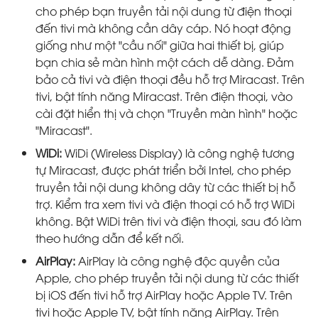
cho phép bạn truyền tải nội dung từ điện thoại
đến tivi mà không cần dây cáp. Nó hoạt động
giống như một "cầu nối" giữa hai thiết bị, giúp
bạn chia sẻ màn hình một cách dễ dàng. Đảm
bảo cả tivi và điện thoại đều hỗ trợ Miracast. Trên
tivi, bật tính năng Miracast. Trên điện thoại, vào
cài đặt hiển thị và chọn "Truyền màn hình" hoặc
"Miracast".
WiDi:
WiDi (Wireless Display) là công nghệ tương
tự Miracast, được phát triển bởi Intel, cho phép
truyền tải nội dung không dây từ các thiết bị hỗ
trợ. Kiểm tra xem tivi và điện thoại có hỗ trợ WiDi
không. Bật WiDi trên tivi và điện thoại, sau đó làm
theo hướng dẫn để kết nối.
AirPlay:
AirPlay là công nghệ độc quyền của
Apple, cho phép truyền tải nội dung từ các thiết
bị iOS đến tivi hỗ trợ AirPlay hoặc Apple TV. Trên
tivi hoặc Apple TV, bật tính năng AirPlay. Trên