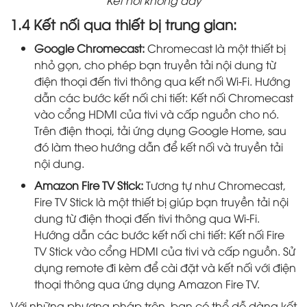
Kết nối không dây
1.4 Kết nối qua thiết bị trung gian:
Google Chromecast:
Chromecast là một thiết bị
nhỏ gọn, cho phép bạn truyền tải nội dung từ
điện thoại đến tivi thông qua kết nối Wi-Fi. Hướng
dẫn các bước kết nối chi tiết: Kết nối Chromecast
vào cổng HDMI của tivi và cấp nguồn cho nó.
Trên điện thoại, tải ứng dụng Google Home, sau
đó làm theo hướng dẫn để kết nối và truyền tải
nội dung.
Amazon Fire TV Stick:
Tương tự như Chromecast,
Fire TV Stick là một thiết bị giúp bạn truyền tải nội
dung từ điện thoại đến tivi thông qua Wi-Fi.
Hướng dẫn các bước kết nối chi tiết: Kết nối Fire
TV Stick vào cổng HDMI của tivi và cấp nguồn. Sử
dụng remote đi kèm để cài đặt và kết nối với điện
thoại thông qua ứng dụng Amazon Fire TV.
Với những phương pháp trên, bạn có thể dễ dàng kết