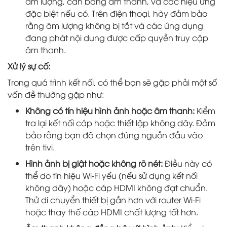
âm lượng, cân bằng âm thanh, và các hiệu ứng
đặc biệt nếu có. Trên điện thoại, hãy đảm bảo
rằng âm lượng không bị tắt và các ứng dụng
đang phát nội dung được cấp quyền truy cập
âm thanh.
Xử lý sự cố:
Trong quá trình kết nối, có thể bạn sẽ gặp phải một số
vấn đề thường gặp như:
Không có tín hiệu hình ảnh hoặc âm thanh:
Kiểm
tra lại kết nối cáp hoặc thiết lập không dây. Đảm
bảo rằng bạn đã chọn đúng nguồn đầu vào
trên tivi.
Hình ảnh bị giật hoặc không rõ nét:
Điều này có
thể do tín hiệu Wi-Fi yếu (nếu sử dụng kết nối
không dây) hoặc cáp HDMI không đạt chuẩn.
Thử di chuyển thiết bị gần hơn với router Wi-Fi
hoặc thay thế cáp HDMI chất lượng tốt hơn.