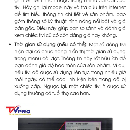
tivi. Hãy ghi lại model này và tra cứu trên internet
để tìm hiểu thông tin chi tiết về sản phẩm, bao
gồm thông số kỹ thuật, tính năng nổi bật và giá
bán gốc. Điều này giúp bạn so sánh và đánh giá
xem chiếc tivi cũ có còn đáng giá hay không.
Thời gian sử dụng (nếu có thể)
: Một số dòng tivi
hiện đại có chức năng hiển thị thời gian sử dụng
trong menu cài đặt. Thông tin này rất hữu ích để
bạn đánh giá độ hao mòn của sản phẩm. Ví dụ,
nếu tivi đã được sử dụng liên tục trong nhiều giờ
mỗi ngày, có thể các linh kiện bên trong đã bị
xuống cấp. Ngược lại, một chiếc tivi ít được sử
dụng thường có tuổi thọ cao hơn.