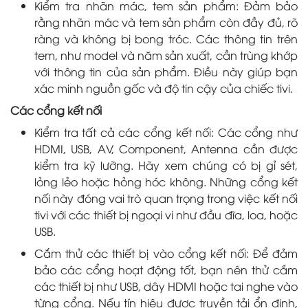
Kiểm tra nhãn mác, tem sản phẩm: Đảm bảo
rằng nhãn mác và tem sản phẩm còn đầy đủ, rõ
ràng và không bị bong tróc. Các thông tin trên
tem, như model và năm sản xuất, cần trùng khớp
với thông tin của sản phẩm. Điều này giúp bạn
xác minh nguồn gốc và độ tin cậy của chiếc tivi.
Các cổng kết nối
Kiểm tra tất cả các cổng kết nối: Các cổng như
HDMI, USB, AV, Component, Antenna cần được
kiểm tra kỹ lưỡng. Hãy xem chúng có bị gỉ sét,
lỏng lẻo hoặc hỏng hóc không. Những cổng kết
nối này đóng vai trò quan trọng trong việc kết nối
tivi với các thiết bị ngoại vi như đầu đĩa, loa, hoặc
USB.
Cắm thử các thiết bị vào cổng kết nối: Để đảm
bảo các cổng hoạt động tốt, bạn nên thử cắm
các thiết bị như USB, dây HDMI hoặc tai nghe vào
từng cổng. Nếu tín hiệu được truyền tải ổn định,