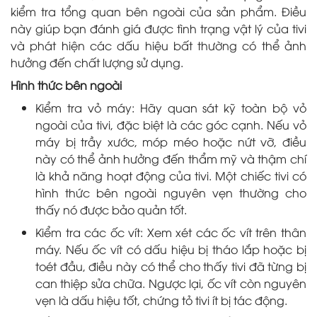
kiểm tra tổng quan bên ngoài của sản phẩm. Điều
này giúp bạn đánh giá được tình trạng vật lý của tivi
và phát hiện các dấu hiệu bất thường có thể ảnh
hưởng đến chất lượng sử dụng.
Hình thức bên ngoài
Kiểm tra vỏ máy: Hãy quan sát kỹ toàn bộ vỏ
ngoài của tivi, đặc biệt là các góc cạnh. Nếu vỏ
máy bị trầy xước, móp méo hoặc nứt vỡ, điều
này có thể ảnh hưởng đến thẩm mỹ và thậm chí
là khả năng hoạt động của tivi. Một chiếc tivi có
hình thức bên ngoài nguyên vẹn thường cho
thấy nó được bảo quản tốt.
Kiểm tra các ốc vít: Xem xét các ốc vít trên thân
máy. Nếu ốc vít có dấu hiệu bị tháo lắp hoặc bị
toét đầu, điều này có thể cho thấy tivi đã từng bị
can thiệp sửa chữa. Ngược lại, ốc vít còn nguyên
vẹn là dấu hiệu tốt, chứng tỏ tivi ít bị tác động.