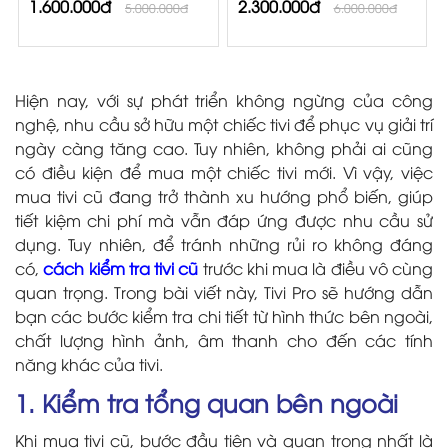
1.600.000đ
2.300.000đ
5.000.000đ
6.000.000đ
Hiện nay, với sự phát triển không ngừng của công
nghệ, nhu cầu sở hữu một chiếc tivi để phục vụ giải trí
ngày càng tăng cao. Tuy nhiên, không phải ai cũng
có điều kiện để mua một chiếc tivi mới. Vì vậy, việc
mua tivi cũ đang trở thành xu hướng phổ biến, giúp
tiết kiệm chi phí mà vẫn đáp ứng được nhu cầu sử
dụng. Tuy nhiên, để tránh những rủi ro không đáng
có,
cách kiểm tra tivi cũ
trước khi mua là điều vô cùng
quan trọng. Trong bài viết này, Tivi Pro sẽ hướng dẫn
bạn các bước kiểm tra chi tiết từ hình thức bên ngoài,
chất lượng hình ảnh, âm thanh cho đến các tính
năng khác của tivi.
1. Kiểm tra tổng quan bên ngoài
Khi mua tivi cũ, bước đầu tiên và quan trọng nhất là