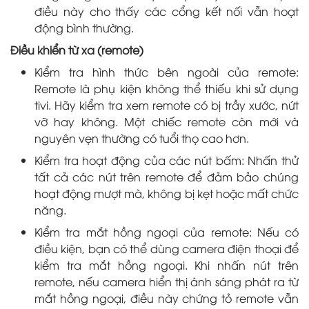
điều này cho thấy các cổng kết nối vẫn hoạt
động bình thường.
Điều khiển từ xa (remote)
Kiểm tra hình thức bên ngoài của remote:
Remote là phụ kiện không thể thiếu khi sử dụng
tivi. Hãy kiểm tra xem remote có bị trầy xước, nứt
vỡ hay không. Một chiếc remote còn mới và
nguyên vẹn thường có tuổi thọ cao hơn.
Kiểm tra hoạt động của các nút bấm: Nhấn thử
tất cả các nút trên remote để đảm bảo chúng
hoạt động mượt mà, không bị kẹt hoặc mất chức
năng.
Kiểm tra mắt hồng ngoại của remote: Nếu có
điều kiện, bạn có thể dùng camera điện thoại để
kiểm tra mắt hồng ngoại. Khi nhấn nút trên
remote, nếu camera hiển thị ánh sáng phát ra từ
mắt hồng ngoại, điều này chứng tỏ remote vẫn