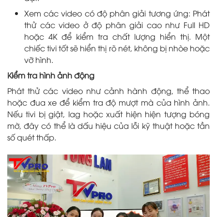
Xem các video có độ phân giải tương ứng: Phát
thử các video ở độ phân giải cao như Full HD
hoặc 4K để kiểm tra chất lượng hiển thị. Một
chiếc tivi tốt sẽ hiển thị rõ nét, không bị nhòe hoặc
vỡ hình.
Kiểm tra hình ảnh động
Phát thử các video như cảnh hành động, thể thao
hoặc đua xe để kiểm tra độ mượt mà của hình ảnh.
Nếu tivi bị giật, lag hoặc xuất hiện hiện tượng bóng
mờ, đây có thể là dấu hiệu của lỗi kỹ thuật hoặc tần
số quét thấp.