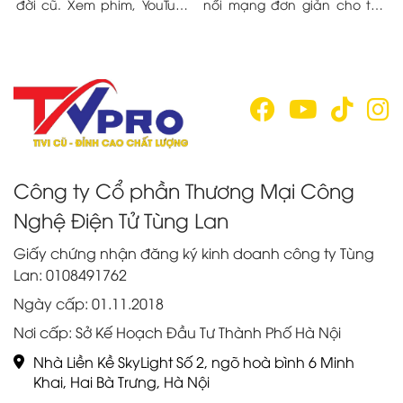
ột
đời cũ. Xem phim, YouTube,
nối mạng đơn giản cho tivi
n
ệu
lướt web ngay trên màn
đời cũ trong bài viết sau đây
c
hình lớn mà không cần mua
nhé!
q
tivi mới. Tìm hiểu ngay!
Công ty Cổ phần Thương Mại Công
Nghệ Điện Tử Tùng Lan
Giấy chứng nhận đăng ký kinh doanh công ty Tùng
Lan: 0108491762
Ngày cấp: 01.11.2018
Nơi cấp: Sở Kế Hoạch Đầu Tư Thành Phố Hà Nội
Nhà Liền Kề SkyLight Số 2, ngõ hoà bình 6 Minh
Khai, Hai Bà Trưng, Hà Nội