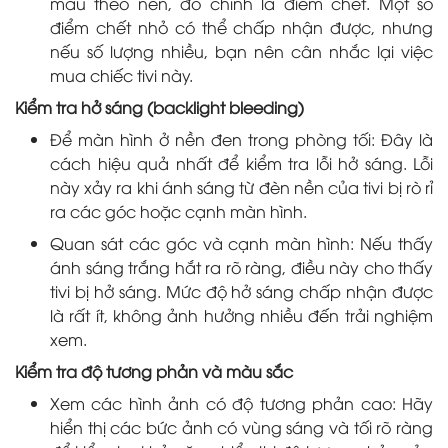
màu theo nền, đó chính là điểm chết. Một số
điểm chết nhỏ có thể chấp nhận được, nhưng
nếu số lượng nhiều, bạn nên cân nhắc lại việc
mua chiếc tivi này.
Kiểm tra hở sáng (backlight bleeding)
Để màn hình ở nền đen trong phòng tối: Đây là
cách hiệu quả nhất để kiểm tra lỗi hở sáng. Lỗi
này xảy ra khi ánh sáng từ đèn nền của tivi bị rò rỉ
ra các góc hoặc cạnh màn hình.
Quan sát các góc và cạnh màn hình: Nếu thấy
ánh sáng trắng hắt ra rõ ràng, điều này cho thấy
tivi bị hở sáng. Mức độ hở sáng chấp nhận được
là rất ít, không ảnh hưởng nhiều đến trải nghiệm
xem.
Kiểm tra độ tương phản và màu sắc
Xem các hình ảnh có độ tương phản cao: Hãy
hiển thị các bức ảnh có vùng sáng và tối rõ ràng