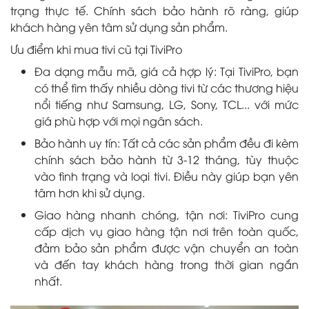
trạng thực tế. Chính sách bảo hành rõ ràng, giúp
khách hàng yên tâm sử dụng sản phẩm.
Ưu điểm khi mua tivi cũ tại TiviPro
Đa dạng mẫu mã, giá cả hợp lý: Tại TiviPro, bạn
có thể tìm thấy nhiều dòng tivi từ các thương hiệu
nổi tiếng như Samsung, LG, Sony, TCL... với mức
giá phù hợp với mọi ngân sách.
Bảo hành uy tín: Tất cả các sản phẩm đều đi kèm
chính sách bảo hành từ 3-12 tháng, tùy thuộc
vào tình trạng và loại tivi. Điều này giúp bạn yên
tâm hơn khi sử dụng.
Giao hàng nhanh chóng, tận nơi: TiviPro cung
cấp dịch vụ giao hàng tận nơi trên toàn quốc,
đảm bảo sản phẩm được vận chuyển an toàn
và đến tay khách hàng trong thời gian ngắn
nhất.