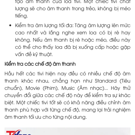
tạo âm thanh của loa tivi. Một chiếc tivi chất
lượng sẽ cho âm thanh trong trẻo, không bị méo
tiếng.
Kiểm tra âm lượng tối đa: Tăng âm lượng lên mức
cao nhất và lắng nghe xem loa có bị rè hay
không. Nếu âm thanh bị rè hoặc méo, điều này
có thể cho thấy loa đã bị xuống cấp hoặc gặp
vấn đề kỹ thuật.
Kiểm tra các chế độ âm thanh
Hầu hết các tivi hiện nay đều có nhiều chế độ âm
thanh khác nhau, chẳng hạn như Standard (Tiêu
chuẩn), Movie (Phim), Music (Âm nhạc)... Hãy thử
chuyển đổi giữa các chế độ này để kiểm tra sự khác
biệt. Một chiếc tivi tốt sẽ có khả năng điều chỉnh âm
thanh phù hợp với từng chế độ, mang lại trải nghiệm
âm thanh tối ưu cho từng nội dung.