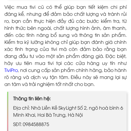
Việc mua tivi cũ có thể giúp bạn tiết kiệm chi phí
đáng kể, nhưng để đảm bảo chất lượng và tránh rủi
ro, bạn cần thực hiện đầy đủ các bước kiểm tra, từ
hình thức bên ngoài, chất lượng hình ảnh, âm thanh,
đến các tính năng bổ sung và thông tin sản phẩm.
Kiểm tra kỹ lưỡng không chỉ giúp bạn đánh giá chính
xác tình trạng của tivi mà còn đảm bảo rằng bạn
đang đầu tư vào một sản phẩm đáng giá. Đặc biệt,
hãy ưu tiên mua tivi tại các cửa hàng uy tín như
TiviPro
, nơi cung cấp sản phẩm chính hãng, bảo hành
rõ ràng và dịch vụ tận tâm. Điều này sẽ mang lại sự
an tâm và trải nghiệm tốt nhất cho bạn.
Thông tin liên hệ:
Địa chỉ: Nhà Liền Kề SkyLight Số 2, ngõ hoà bình 6
Minh Khai, Hai Bà Trưng, Hà Nội
SĐT: 0984588875