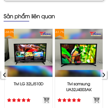
Sản phẩm liên quan
-68.0%
-61.7%
-
‹
›
Tivi LG 32LJ510D
Tivi samsung
UA32J4003AK