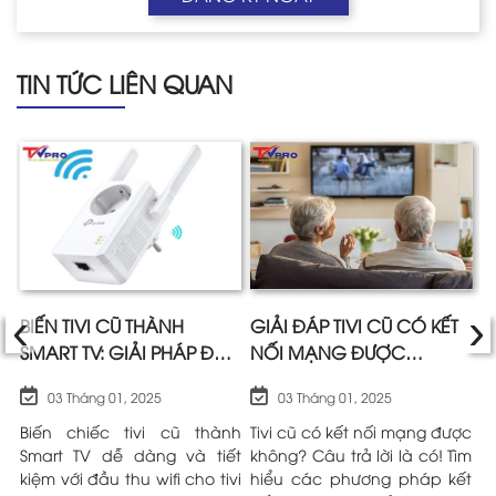
TIN TỨC LIÊN QUAN
‹
›
I
BIẾN TIVI CŨ THÀNH
GIẢI ĐÁP TIVI CŨ CÓ KẾT
H
SMART TV: GIẢI PHÁP ĐẦU
NỐI MẠNG ĐƯỢC
C
THU WIFI CHO TIVI ĐỜI CŨ
KHÔNG?
Đ
03 Tháng 01, 2025
03 Tháng 01, 2025
HIỆU QUẢ
cũ
Biến chiếc tivi cũ thành
Tivi cũ có kết nối mạng được
B
g!
Smart TV dễ dàng và tiết
không? Câu trả lời là có! Tìm
t
ết
kiệm với đầu thu wifi cho tivi
hiểu các phương pháp kết
K