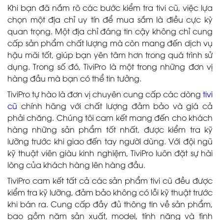
Khi bạn đã nắm rõ các bước kiểm tra tivi cũ, việc lựa
chọn một địa chỉ uy tín để mua sắm là điều cực kỳ
quan trọng. Một địa chỉ đáng tin cậy không chỉ cung
cấp sản phẩm chất lượng mà còn mang đến dịch vụ
hậu mãi tốt, giúp bạn yên tâm hơn trong quá trình sử
dụng. Trong số đó, TiviPro là một trong những đơn vị
hàng đầu mà bạn có thể tin tưởng.
TiviPro tự hào là đơn vị chuyên cung cấp các dòng
tivi
cũ
chính hãng với chất lượng đảm bảo và giá cả
phải chăng. Chúng tôi cam kết mang đến cho khách
hàng những sản phẩm tốt nhất, được kiểm tra kỹ
lưỡng trước khi giao đến tay người dùng. Với đội ngũ
kỹ thuật viên giàu kinh nghiệm, TiviPro luôn đặt sự hài
lòng của khách hàng lên hàng đầu.
TiviPro cam kết tất cả các sản phẩm tivi cũ đều được
kiểm tra kỹ lưỡng, đảm bảo không có lỗi kỹ thuật trước
khi bán ra. Cung cấp đầy đủ thông tin về sản phẩm,
bao gồm năm sản xuất, model, tính năng và tình