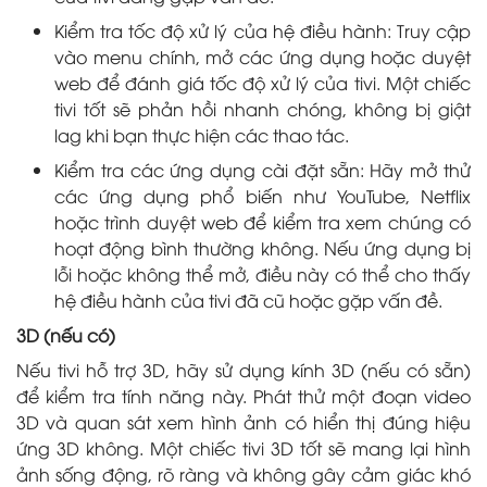
Kiểm tra tốc độ xử lý của hệ điều hành: Truy cập
vào menu chính, mở các ứng dụng hoặc duyệt
web để đánh giá tốc độ xử lý của tivi. Một chiếc
tivi tốt sẽ phản hồi nhanh chóng, không bị giật
lag khi bạn thực hiện các thao tác.
Kiểm tra các ứng dụng cài đặt sẵn: Hãy mở thử
các ứng dụng phổ biến như YouTube, Netflix
hoặc trình duyệt web để kiểm tra xem chúng có
hoạt động bình thường không. Nếu ứng dụng bị
lỗi hoặc không thể mở, điều này có thể cho thấy
hệ điều hành của tivi đã cũ hoặc gặp vấn đề.
3D (nếu có)
Nếu tivi hỗ trợ 3D, hãy sử dụng kính 3D (nếu có sẵn)
để kiểm tra tính năng này. Phát thử một đoạn video
3D và quan sát xem hình ảnh có hiển thị đúng hiệu
ứng 3D không. Một chiếc tivi 3D tốt sẽ mang lại hình
ảnh sống động, rõ ràng và không gây cảm giác khó