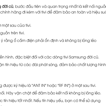
 đời cũ
, bước đầu tiên và quan trọng nhất là kết nối nguồ
ính hãng đi kèm với tivi để đảm bảo an toàn và hiệu su
 mặt sau của tivi.
ồn trên tivi.
ý rằng ổ cắm điện phải ổn định và không bị lỏng lẻo
ền hình, đặc biệt đối với các dòng tivi Samsung đời cũ.
ận tín hiệu từ các đài phát sóng, đảm bảo chất lượng hình
được ký hiệu là "ANT IN" hoặc "RF IN") ở mặt sau tivi.
i. Hãy vặn chặt để đảm bảo kết nối không bị lỏng lẻo.
tín hiệu tốt nhất. Nếu tín hiệu yếu, bạn có thể sử dụng