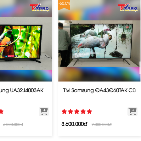
-60.0%
msung UA32J4003AK
Tivi Samsung QA43Q60TAK Cũ
3.600.000đ
6.000.000đ
9.000.000đ