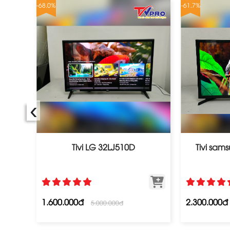
-68.0%
-61.7%
‹
 Cũ
Tivi LG 32LJ510D
Tivi sa
1.600.000đ
2.300.000đ
5.000.000đ