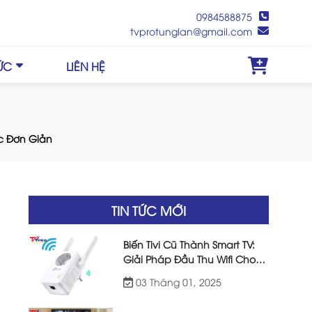
0984588875
tvprotunglan@gmail.com
TỨC
LIÊN HỆ
c Đơn Giản
TIN TỨC MỚI
Biến Tivi Cũ Thành Smart TV:
Giải Pháp Đầu Thu Wifi Cho
Tivi Đời Cũ Hiệu Quả
03 Tháng 01, 2025