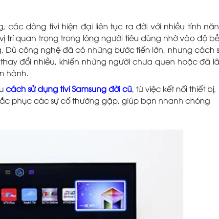
 các dòng tivi hiện đại liên tục ra đời với nhiều tính nă
 vị trí quan trọng trong lòng người tiêu dùng nhờ vào độ b
ụng. Dù công nghệ đã có những bước tiến lớn, nhưng cách 
thay đổi nhiều, khiến những người chưa quen hoặc đã l
ận hành.
ểu
cách sử dụng tivi Samsung đời cũ
, từ việc kết nối thiết bị,
khắc phục các sự cố thường gặp, giúp bạn nhanh chóng