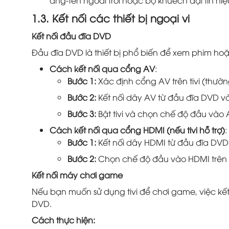
ăng-ten ngoài trời hoặc bộ khuếch đại tín hiệ
1.3. Kết nối các thiết bị ngoại vi
Kết nối đầu đĩa DVD
Đầu đĩa DVD là thiết bị phổ biến để xem phim hoặ
Cách kết nối qua cổng AV
:
Bước 1:
Xác định cổng AV trên tivi (thườ
Bước 2:
Kết nối dây AV từ đầu đĩa DVD v
Bước 3:
Bật tivi và chọn chế độ đầu vào A
Cách kết nối qua cổng HDMI (nếu tivi hỗ trợ)
:
Bước 1:
Kết nối dây HDMI từ đầu đĩa DVD 
Bước 2:
Chọn chế độ đầu vào HDMI trên ti
Kết nối máy chơi game
Nếu bạn muốn sử dụng tivi để chơi game, việc kế
DVD.
Cách thực hiện: