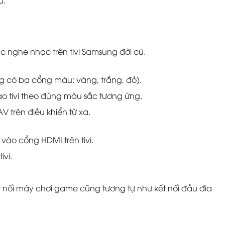
u.
c nghe nhạc trên tivi Samsung đời cũ.
ng có ba cổng màu: vàng, trắng, đỏ).
ào tivi theo đúng màu sắc tương ứng.
V trên điều khiển từ xa.
vào cổng HDMI trên tivi.
vi.
t nối máy chơi game cũng tương tự như kết nối đầu đĩa