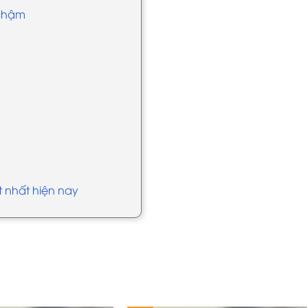
 chậm
ốt nhất hiện nay