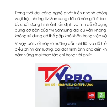
Trong thời đại công nghệ phát triển nhanh chóng,
vượt trội, nhưng tivi Samsung đời cũ vẫn giữ được
bỉ, chất lượng hình ảnh ổn định và tính dễ sử d
dụng cơ bản của tivi Samsung đời cũ vẫn không 
không sử dụng có thể gặp khó khăn trong việc v
Vì vậy, bài viết này sẽ hướng dẫn chi tiết và dễ hi
điều chỉnh âm lượng, cài đặt hình ảnh cho đến 
nắm vững mọi thao tác chỉ trong vài phút.