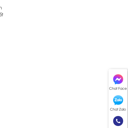
n
ất
Chat Face
Chat Zalo