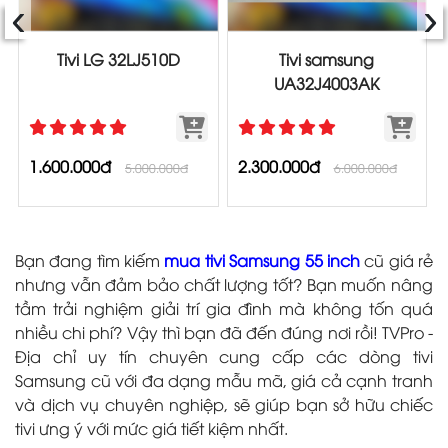
‹
›
Tivi LG 32LJ510D
Tivi samsung
UA32J4003AK
1.600.000đ
2.300.000đ
5.000.000đ
6.000.000đ
Bạn đang tìm kiếm
mua tivi Samsung 55 inch
cũ giá rẻ
nhưng vẫn đảm bảo chất lượng tốt? Bạn muốn nâng
tầm trải nghiệm giải trí gia đình mà không tốn quá
nhiều chi phí? Vậy thì bạn đã đến đúng nơi rồi! TVPro -
Địa chỉ uy tín chuyên cung cấp các dòng tivi
Samsung cũ với đa dạng mẫu mã, giá cả cạnh tranh
và dịch vụ chuyên nghiệp, sẽ giúp bạn sở hữu chiếc
tivi ưng ý với mức giá tiết kiệm nhất.