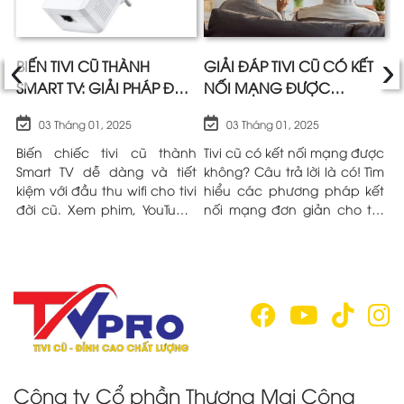
‹
›
I
BIẾN TIVI CŨ THÀNH
GIẢI ĐÁP TIVI CŨ CÓ KẾT
H
SMART TV: GIẢI PHÁP ĐẦU
NỐI MẠNG ĐƯỢC
C
THU WIFI CHO TIVI ĐỜI CŨ
KHÔNG?
Đ
03 Tháng 01, 2025
03 Tháng 01, 2025
HIỆU QUẢ
cũ
Biến chiếc tivi cũ thành
Tivi cũ có kết nối mạng được
B
g!
Smart TV dễ dàng và tiết
không? Câu trả lời là có! Tìm
t
ết
kiệm với đầu thu wifi cho tivi
hiểu các phương pháp kết
K
ột
đời cũ. Xem phim, YouTube,
nối mạng đơn giản cho tivi
n
ệu
lướt web ngay trên màn
đời cũ trong bài viết sau đây
c
hình lớn mà không cần mua
nhé!
q
tivi mới. Tìm hiểu ngay!
Công ty Cổ phần Thương Mại Công