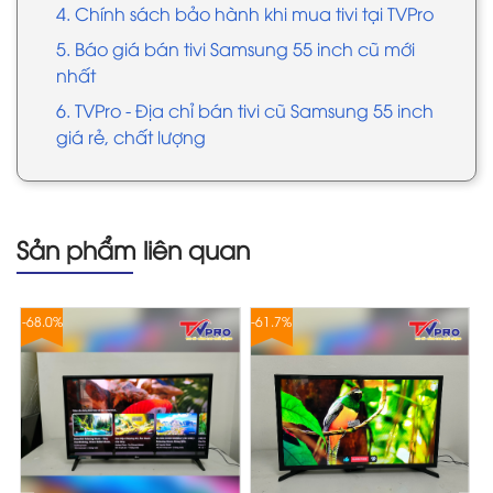
4. Chính sách bảo hành khi mua tivi tại TVPro
5. Báo giá bán tivi Samsung 55 inch cũ mới
nhất
6. TVPro - Địa chỉ bán tivi cũ Samsung 55 inch
giá rẻ, chất lượng
Sản phẩm liên quan
-68.0%
-61.7%
-