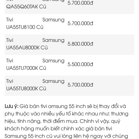
5.700.000đ
QA55Q60TAK Cũ
Tivi Samsung
5.700.000đ
UA55TU8100 Cũ
Tivi Samsung
5.800.000đ
UA55AU8000K Cũ
Tivi Samsung
5.500.000đ
UA55TU7000K Cũ
Tivi Samsung
5.700.000đ
UA55TU8000K Cũ
Lưu ý:
Giá bán tivi amsung 55 inch sẽ bị thay đổi và
phụ thuộc vào nhiều yếu tố khác nhau như: thương
hiệu, tính năng, thời điểm mua. Chính vì vậy, quý
khách hàng muốn biết chính xác giá bán tivi
Samsung 55 inch cũ vui lòng liên hệ ngay với chúng