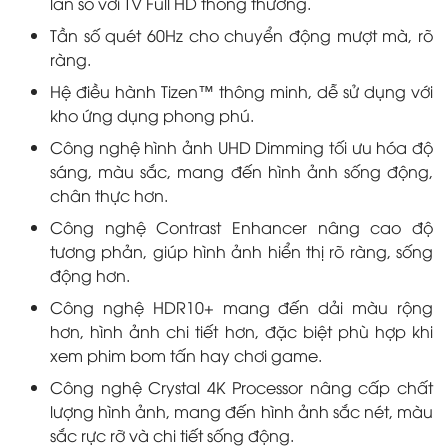
lần so với TV Full HD thông thường.
Tần số quét 60Hz cho chuyển động mượt mà, rõ
ràng.
Hệ điều hành Tizen™ thông minh, dễ sử dụng với
kho ứng dụng phong phú.
Công nghệ hình ảnh UHD Dimming tối ưu hóa độ
sáng, màu sắc, mang đến hình ảnh sống động,
chân thực hơn.
Công nghệ Contrast Enhancer nâng cao độ
tương phản, giúp hình ảnh hiển thị rõ ràng, sống
động hơn.
Công nghệ HDR10+ mang đến dải màu rộng
hơn, hình ảnh chi tiết hơn, đặc biệt phù hợp khi
xem phim bom tấn hay chơi game.
Công nghệ Crystal 4K Processor nâng cấp chất
lượng hình ảnh, mang đến hình ảnh sắc nét, màu
sắc rực rỡ và chi tiết sống động.