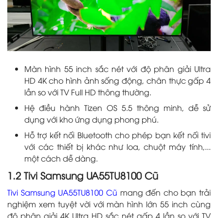
Màn hình 55 inch sắc nét với độ phân giải Ultra
HD 4K cho hình ảnh sống động, chân thực gấp 4
lần so với TV Full HD thông thường.
Hệ điều hành Tizen OS 5.5 thông minh, dễ sử
dụng với kho ứng dụng phong phú.
Hỗ trợ kết nối Bluetooth cho phép bạn kết nối tivi
với các thiết bị khác như loa, chuột máy tính,...
một cách dễ dàng.
1.2 Tivi Samsung UA55TU8100 Cũ
Tivi Samsung UA55TU8100 Cũ
mang đến cho bạn trải
nghiệm xem tuyệt vời với màn hình lớn 55 inch cùng
độ phân giải 4K Ultra HD sắc nét gấp 4 lần so với TV