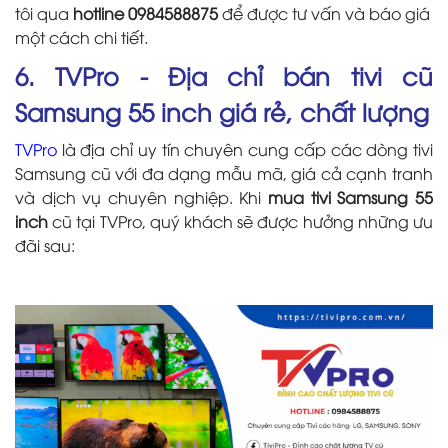
tôi qua
hotline 0984588875
để được tư vấn và báo giá
một cách chi tiết.
6. TVPro - Địa chỉ bán tivi cũ
Samsung 55 inch giá rẻ, chất lượng
TVPro
là địa chỉ uy tín chuyên cung cấp các dòng tivi
Samsung cũ với đa dạng mẫu mã, giá cả cạnh tranh
và dịch vụ chuyên nghiệp. Khi
mua tivi Samsung 55
inch
cũ tại TVPro, quý khách sẽ được hưởng những ưu
đãi sau: