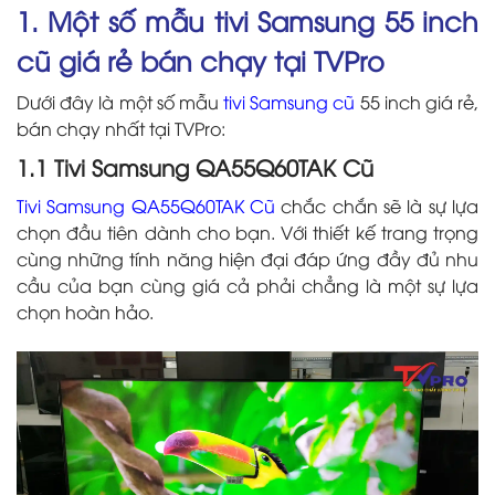
1. Một số mẫu tivi Samsung 55 inch
cũ giá rẻ bán chạy tại TVPro
Dưới đây là một số mẫu
tivi Samsung cũ
55 inch giá rẻ,
bán chạy nhất tại TVPro:
1.1 Tivi Samsung QA55Q60TAK Cũ
Tivi Samsung QA55Q60TAK Cũ
chắc chắn sẽ là sự lựa
chọn đầu tiên dành cho bạn. Với thiết kế trang trọng
cùng những tính năng hiện đại đáp ứng đầy đủ nhu
cầu của bạn cùng giá cả phải chẳng là một sự lựa
chọn hoàn hảo.