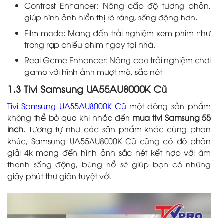
Contrast Enhancer: Nâng cấp độ tương phản,
giúp hình ảnh hiển thị rõ ràng, sống động hơn.
Film mode: Mang đến trải nghiệm xem phim như
trong rạp chiếu phim ngay tại nhà.
Real Game Enhancer: Nâng cao trải nghiệm chơi
game với hình ảnh mượt mà, sắc nét.
1.3 Tivi Samsung UA55AU8000K Cũ
Tivi Samsung UA55AU8000K Cũ
một dòng sản phẩm
không thể bỏ qua khi nhắc đến
mua tivi Samsung 55
inch
. Tương tự như các sản phẩm khác cùng phân
khúc, Samsung UA55AU8000K Cũ cũng có độ phân
giải 4k mang đến hình ảnh sắc nét kết hợp với âm
thanh sống động, bùng nổ sẽ giúp bạn có những
giây phút thư giãn tuyệt vởi.