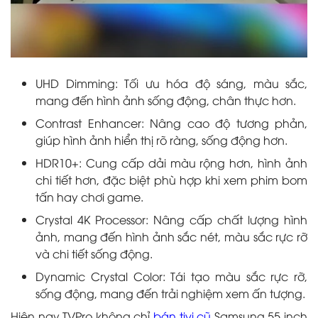
UHD Dimming: Tối ưu hóa độ sáng, màu sắc,
mang đến hình ảnh sống động, chân thực hơn.
Contrast Enhancer: Nâng cao độ tương phản,
giúp hình ảnh hiển thị rõ ràng, sống động hơn.
HDR10+: Cung cấp dải màu rộng hơn, hình ảnh
chi tiết hơn, đặc biệt phù hợp khi xem phim bom
tấn hay chơi game.
Crystal 4K Processor: Nâng cấp chất lượng hình
ảnh, mang đến hình ảnh sắc nét, màu sắc rực rỡ
và chi tiết sống động.
Dynamic Crystal Color: Tái tạo màu sắc rực rỡ,
sống động, mang đến trải nghiệm xem ấn tượng.
Hiện nay TVPro không chỉ
bán tivi cũ
Samsung 55 inch