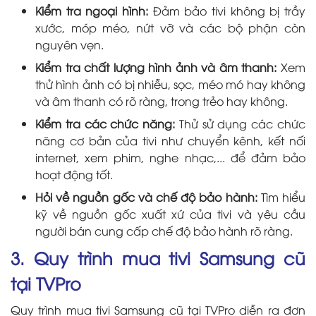
Kiểm tra ngoại hình:
Đảm bảo tivi không bị trầy
xước, móp méo, nứt vỡ và các bộ phận còn
nguyên vẹn.
Kiểm tra chất lượng hình ảnh và âm thanh:
Xem
thử hình ảnh có bị nhiễu, sọc, méo mó hay không
và âm thanh có rõ ràng, trong trẻo hay không.
Kiểm tra các chức năng:
Thử sử dụng các chức
năng cơ bản của tivi như chuyển kênh, kết nối
internet, xem phim, nghe nhạc,... để đảm bảo
hoạt động tốt.
Hỏi về nguồn gốc và chế độ bảo hành:
Tìm hiểu
kỹ về nguồn gốc xuất xứ của tivi và yêu cầu
người bán cung cấp chế độ bảo hành rõ ràng.
3. Quy trình mua tivi Samsung cũ
tại TVPro
Quy trình mua tivi Samsung cũ tại TVPro diễn ra đơn