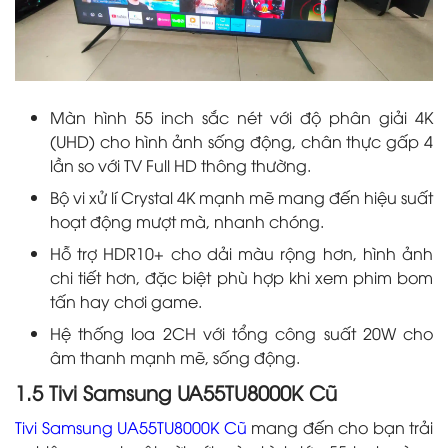
Màn hình 55 inch sắc nét với độ phân giải 4K
(UHD) cho hình ảnh sống động, chân thực gấp 4
lần so với TV Full HD thông thường.
Bộ vi xử lí Crystal 4K mạnh mẽ mang đến hiệu suất
hoạt động mượt mà, nhanh chóng.
Hỗ trợ HDR10+ cho dải màu rộng hơn, hình ảnh
chi tiết hơn, đặc biệt phù hợp khi xem phim bom
tấn hay chơi game.
Hệ thống loa 2CH với tổng công suất 20W cho
âm thanh mạnh mẽ, sống động.
1.5 Tivi Samsung UA55TU8000K Cũ
Tivi Samsung UA55TU8000K Cũ
mang đến cho bạn trải