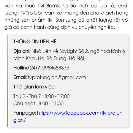
vấn và
mua tivi Samsung 55 inch
cũ giá rẻ, chất
lượng! TVPro luôn cam kết mang đến cho khách hàng
những sản phẩm tivi Samsung cũ chất lượng tốt với
giá cả cạnh tranh cùng dịch vụ chuyên nghiệp.
THÔNG TIN LIÊN HỆ
Địa chỉ:
Nhà Liền Kề SkyLight Số 2, ngõ hoà bình 6
Minh Khai, Hai Bà Trưng, Hà Nội
Hotline 24/7:
0984588875
Email:
tvprotunglan@gmail.com
Thời gian làm việc:
Thứ 2 - Thứ 7 : 8:00 - 17:00
Chủ nhật : 8:00 - 11:30
Fanpage:
https://www.facebook.com/tiviprotun
glan/