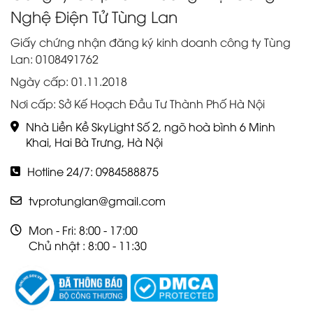
Nghệ Điện Tử Tùng Lan
Giấy chứng nhận đăng ký kinh doanh công ty Tùng
Lan: 0108491762
Ngày cấp: 01.11.2018
Nơi cấp: Sở Kế Hoạch Đầu Tư Thành Phố Hà Nội
Nhà Liền Kề SkyLight Số 2, ngõ hoà bình 6 Minh
Khai, Hai Bà Trưng, Hà Nội
Hotline 24/7: 0984588875
tvprotunglan@gmail.com
Mon - Fri: 8:00 - 17:00
Chủ nhật : 8:00 - 11:30