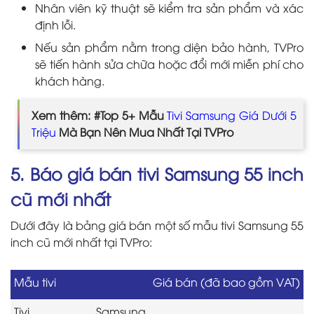
Nhân viên kỹ thuật sẽ kiểm tra sản phẩm và xác
định lỗi.
Nếu sản phẩm nằm trong diện bảo hành, TVPro
sẽ tiến hành sửa chữa hoặc đổi mới miễn phí cho
khách hàng.
Xem thêm: #Top 5+ Mẫu
Tivi Samsung Giá Dưới 5
Triệu
Mà Bạn Nên Mua Nhất Tại TVPro
5. Báo giá bán tivi Samsung 55 inch
cũ mới nhất
Dưới đây là bảng giá bán một số mẫu tivi Samsung 55
inch cũ mới nhất tại TVPro:
Mẫu tivi
Giá bán (đã bao gồm VAT)
Tivi Samsung