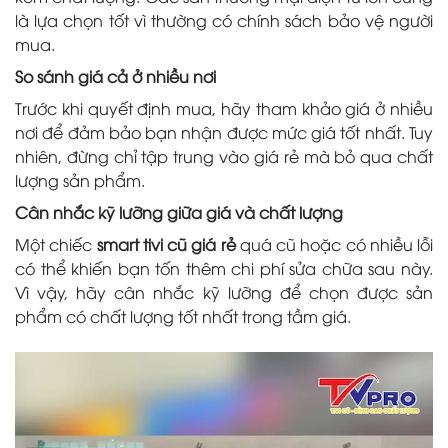
là lựa chọn tốt vì thường có chính sách bảo vệ người
mua.
So sánh giá cả ở nhiều nơi
Trước khi quyết định mua, hãy tham khảo giá ở nhiều
nơi để đảm bảo bạn nhận được mức giá tốt nhất. Tuy
nhiên, đừng chỉ tập trung vào giá rẻ mà bỏ qua chất
lượng sản phẩm.
Cân nhắc kỹ lưỡng giữa giá và chất lượng
Một chiếc
smart tivi cũ giá rẻ
quá cũ hoặc có nhiều lỗi
có thể khiến bạn tốn thêm chi phí sửa chữa sau này.
Vì vậy, hãy cân nhắc kỹ lưỡng để chọn được sản
phẩm có chất lượng tốt nhất trong tầm giá.