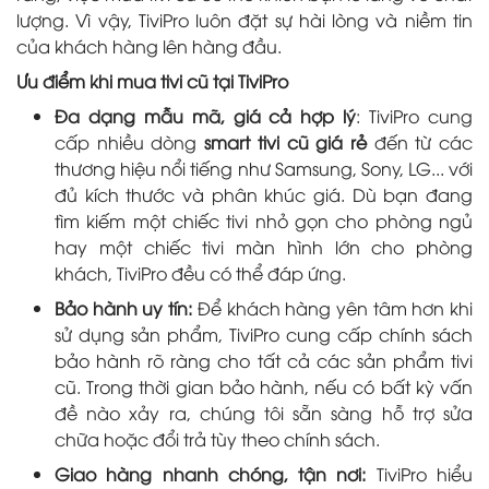
lượng. Vì vậy, TiviPro luôn đặt sự hài lòng và niềm tin
của khách hàng lên hàng đầu.
Ưu điểm khi mua tivi cũ tại TiviPro
Đa dạng mẫu mã, giá cả hợp lý
: TiviPro cung
cấp nhiều dòng
smart tivi cũ giá rẻ
đến từ các
thương hiệu nổi tiếng như Samsung, Sony, LG... với
đủ kích thước và phân khúc giá. Dù bạn đang
tìm kiếm một chiếc tivi nhỏ gọn cho phòng ngủ
hay một chiếc tivi màn hình lớn cho phòng
khách, TiviPro đều có thể đáp ứng.
Bảo hành uy tín:
Để khách hàng yên tâm hơn khi
sử dụng sản phẩm, TiviPro cung cấp chính sách
bảo hành rõ ràng cho tất cả các sản phẩm tivi
cũ. Trong thời gian bảo hành, nếu có bất kỳ vấn
đề nào xảy ra, chúng tôi sẵn sàng hỗ trợ sửa
chữa hoặc đổi trả tùy theo chính sách.
Giao hàng nhanh chóng, tận nơi:
TiviPro hiểu