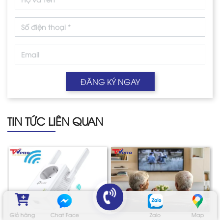
ĐĂNG KÝ NGAY
TIN TỨC LIÊN QUAN
Giỏ hàng
Chat Face
Zalo
Map