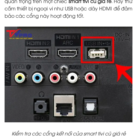
quan trọng trên một chiếc
smart tivi cũ giá rẻ
. Hãy thử
cắm thiết bị ngoại vi như USB hoặc dây HDMI để đảm
bảo các cổng này hoạt động tốt.
Kiểm tra các cổng kết nối của smart tivi cũ giá rẻ