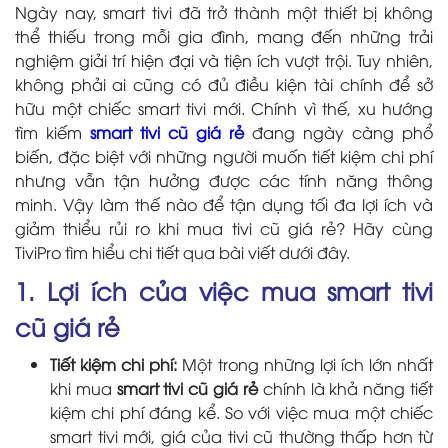
Ngày nay, smart tivi đã trở thành một thiết bị không
thể thiếu trong mỗi gia đình, mang đến những trải
nghiệm giải trí hiện đại và tiện ích vượt trội. Tuy nhiên,
không phải ai cũng có đủ điều kiện tài chính để sở
hữu một chiếc smart tivi mới. Chính vì thế, xu hướng
tìm kiếm
smart tivi cũ giá rẻ
đang ngày càng phổ
biến, đặc biệt với những người muốn tiết kiệm chi phí
nhưng vẫn tận hưởng được các tính năng thông
minh. Vậy làm thế nào để tận dụng tối đa lợi ích và
giảm thiểu rủi ro khi mua tivi cũ giá rẻ? Hãy cùng
TiviPro tìm hiểu chi tiết qua bài viết dưới đây.
1. Lợi ích của việc mua smart tivi
cũ giá rẻ
Tiết kiệm chi phí:
Một trong những lợi ích lớn nhất
khi mua
smart tivi cũ giá rẻ
chính là khả năng tiết
kiệm chi phí đáng kể. So với việc mua một chiếc
smart tivi mới, giá của tivi cũ thường thấp hơn từ