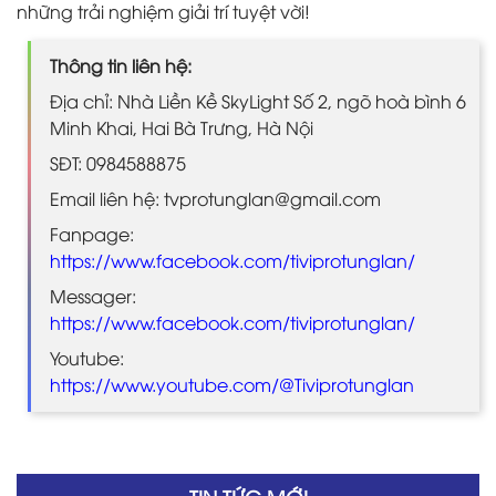
những trải nghiệm giải trí tuyệt vời!
Thông tin liên hệ:
Địa chỉ: Nhà Liền Kề SkyLight Số 2, ngõ hoà bình 6
Minh Khai, Hai Bà Trưng, Hà Nội
SĐT: 0984588875
Email liên hệ: tvprotunglan@gmail.com
Fanpage:
https://www.facebook.com/tiviprotunglan/
Messager:
https://www.facebook.com/tiviprotunglan/
Youtube:
https://www.youtube.com/@Tiviprotunglan