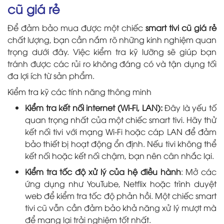
cũ giá rẻ
Để đảm bảo mua được một chiếc
smart tivi cũ giá rẻ
chất lượng, bạn cần nắm rõ những kinh nghiệm quan
trọng dưới đây. Việc kiểm tra kỹ lưỡng sẽ giúp bạn
tránh được các rủi ro không đáng có và tận dụng tối
đa lợi ích từ sản phẩm.
Kiểm tra kỹ các tính năng thông minh
Kiểm tra kết nối internet (Wi-Fi, LAN):
Đây là yếu tố
quan trọng nhất của một chiếc smart tivi. Hãy thử
kết nối tivi với mạng Wi-Fi hoặc cáp LAN để đảm
bảo thiết bị hoạt động ổn định. Nếu tivi không thể
kết nối hoặc kết nối chậm, bạn nên cân nhắc lại.
Kiểm tra tốc độ xử lý của hệ điều hành
: Mở các
ứng dụng như YouTube, Netflix hoặc trình duyệt
web để kiểm tra tốc độ phản hồi. Một chiếc smart
tivi cũ vẫn cần đảm bảo khả năng xử lý mượt mà
để mang lại trải nghiệm tốt nhất.