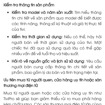
Kiểm tra thông tin sản phẩm
Kiểm tra model và năm sản xuất:
Tìm hiểu thông
tin chi tiết về sản phẩm qua model để biết được
các tính năng, thông số kỹ thuật và giá trị thực tế
của tivi.
Kiểm tra thời gian sử dụng:
Nếu có thể, hãy hỏi
người bán về thời gian sử dụng của tivi. Một
chiếc tivi đã qua sử dụng quá lâu có thể gặp
nhiều vấn đề về tuổi thọ và hiệu suất.
Hỏi rõ về nguồn gốc và lịch sử sử dụng
: Yêu cầu
người bán cung cấp thông tin chi tiết về sản
phẩm, bao gồm lý do bán và tình trạng hiện tại.
Ưu tiên mua từ người quen, cửa hàng uy tín hoặc sàn
thương mại điện tử
Mua từ người quen hoặc các cửa hàng uy tín như
TiviPro sẽ giúp bạn giảm thiểu rủi ro mua phải hàng
kém chất lượng. Các sàn thương mại điện tử lớn cũng