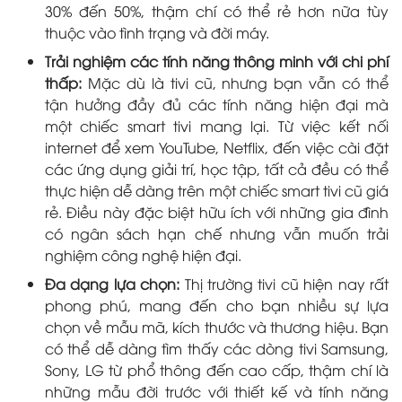
30% đến 50%, thậm chí có thể rẻ hơn nữa tùy
thuộc vào tình trạng và đời máy.
Trải nghiệm các tính năng thông minh với chi phí
thấp:
Mặc dù là tivi cũ, nhưng bạn vẫn có thể
tận hưởng đầy đủ các tính năng hiện đại mà
một chiếc smart tivi mang lại. Từ việc kết nối
internet để xem YouTube, Netflix, đến việc cài đặt
các ứng dụng giải trí, học tập, tất cả đều có thể
thực hiện dễ dàng trên một chiếc smart tivi cũ giá
rẻ. Điều này đặc biệt hữu ích với những gia đình
có ngân sách hạn chế nhưng vẫn muốn trải
nghiệm công nghệ hiện đại.
Đa dạng lựa chọn:
Thị trường tivi cũ hiện nay rất
phong phú, mang đến cho bạn nhiều sự lựa
chọn về mẫu mã, kích thước và thương hiệu. Bạn
có thể dễ dàng tìm thấy các dòng tivi Samsung,
Sony, LG từ phổ thông đến cao cấp, thậm chí là
những mẫu đời trước với thiết kế và tính năng