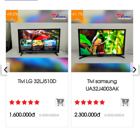
-68.0%
-61.7%
-
‹
›
Tivi LG 32LJ510D
Tivi samsung
UA32J4003AK
1.600.000đ
2.300.000đ
5.000.000đ
6.000.000đ