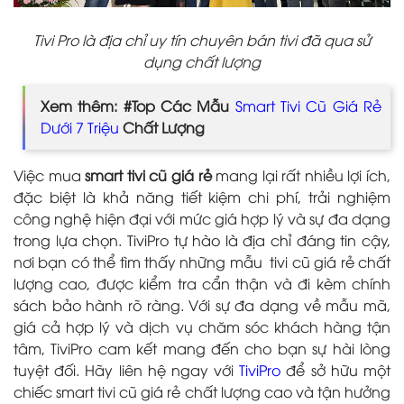
Tivi Pro là địa chỉ uy tín chuyên bán tivi đã qua sử
dụng chất lượng
Xem thêm: #Top Các Mẫu
Smart Tivi Cũ Giá Rẻ
Dưới 7 Triệu
Chất Lượng
Việc mua
smart tivi cũ giá rẻ
mang lại rất nhiều lợi ích,
đặc biệt là khả năng tiết kiệm chi phí, trải nghiệm
công nghệ hiện đại với mức giá hợp lý và sự đa dạng
trong lựa chọn. TiviPro tự hào là địa chỉ đáng tin cậy,
nơi bạn có thể tìm thấy những mẫu tivi cũ giá rẻ chất
lượng cao, được kiểm tra cẩn thận và đi kèm chính
sách bảo hành rõ ràng. Với sự đa dạng về mẫu mã,
giá cả hợp lý và dịch vụ chăm sóc khách hàng tận
tâm, TiviPro cam kết mang đến cho bạn sự hài lòng
tuyệt đối. Hãy liên hệ ngay với
TiviPro
để sở hữu một
chiếc smart tivi cũ giá rẻ chất lượng cao và tận hưởng