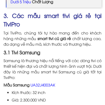
Dưới 5 Triệu
Chất Lượng
3. Các mẫu smart tivi giá rẻ tại
TiviPro
Tại TiviPro, chúng tôi tự hào mang đến cho khách
hàng những mẫu
smart tivi cũ giá rẻ
chất lượng cao,
đa dạng về mẫu mã, kích thước và thương hiệu.
3.1 Tivi Samsung
Samsung là thương hiệu nổi tiếng với các dòng tivi có
thiết kế hiện đại và chất lượng hình ảnh vượt trội. Dưới
đây là những mẫu smart tivi Samsung cũ giá tốt tại
TiviPro:
Mẫu Samsung
UA32J4003AK
Kích thước: 32 inch
Giá: 2.300.000 VND