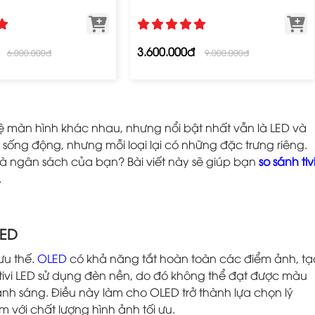
3.600.000đ
6.000.000đ
9.000.000đ
nghệ màn hình khác nhau, nhưng nổi bật nhất vẫn là LED và
sống động, nhưng mỗi loại lại có những đặc trưng riêng.
à ngân sách của bạn? Bài viết này sẽ giúp bạn
so sánh tiv
.
LED
ưu thế.
OLED
có khả năng tắt hoàn toàn các điểm ảnh, tạ
 tivi LED sử dụng đèn nền, do đó không thể đạt được màu
nh sáng. Điều này làm cho OLED trở thành lựa chọn lý
 với chất lượng hình ảnh tối ưu.