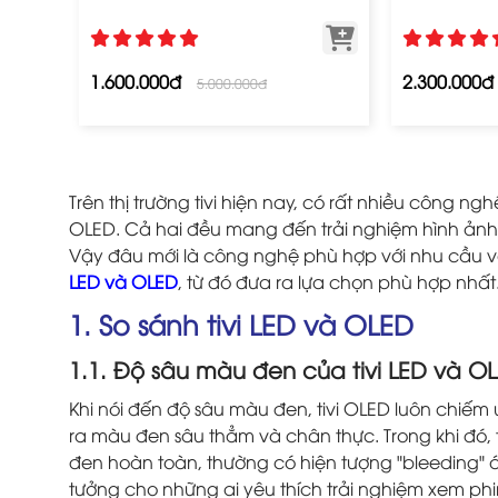
1.600.000đ
2.300.000đ
5.000.000đ
Trên thị trường tivi hiện nay, có rất nhiều công 
OLED. Cả hai đều mang đến trải nghiệm hình ảnh 
Vậy đâu mới là công nghệ phù hợp với nhu cầu v
LED và OLED
, từ đó đưa ra lựa chọn phù hợp nhất
1. So sánh tivi LED và OLED
1.1. Độ sâu màu đen của tivi LED và O
Khi nói đến độ sâu màu đen, tivi OLED luôn chiếm 
ra màu đen sâu thẳm và chân thực. Trong khi đó,
đen hoàn toàn, thường có hiện tượng "bleeding" á
tưởng cho những ai yêu thích trải nghiệm xem phim