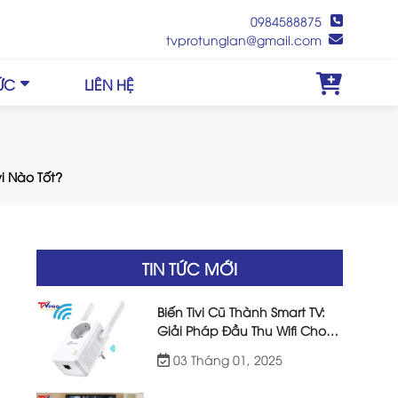
0984588875
tvprotunglan@gmail.com
TỨC
LIÊN HỆ
i Nào Tốt?
TIN TỨC MỚI
Biến Tivi Cũ Thành Smart TV:
Giải Pháp Đầu Thu Wifi Cho
Tivi Đời Cũ Hiệu Quả
03 Tháng 01, 2025