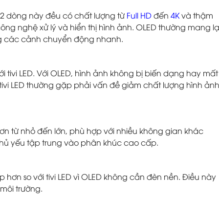
ả 2 dòng này đều có chất lượng từ
Full HD
đến
4K
và thậm
 công nghệ xử lý và hiển thị hình ảnh. OLED thường mang lạ
rong các cảnh chuyển động nhanh.
ới tivi LED. Với OLED, hình ảnh không bị biến dạng hay mất
 tivi LED thường gặp phải vấn đề giảm chất lượng hình ản
 hơn từ nhỏ đến lớn, phù hợp với nhiều không gian khác
 chủ yếu tập trung vào phân khúc cao cấp.
p hơn so với tivi LED vì OLED không cần đèn nền. Điều này
 môi trường.