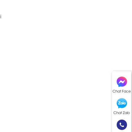
i
h
Chat Face
Chat Zalo