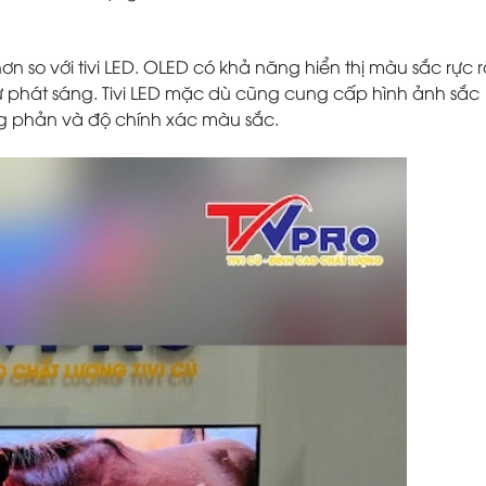
ơn so với tivi LED. OLED có khả năng hiển thị màu sắc rực r
 phát sáng. Tivi LED mặc dù cũng cung cấp hình ảnh sắc
ng phản và độ chính xác màu sắc.