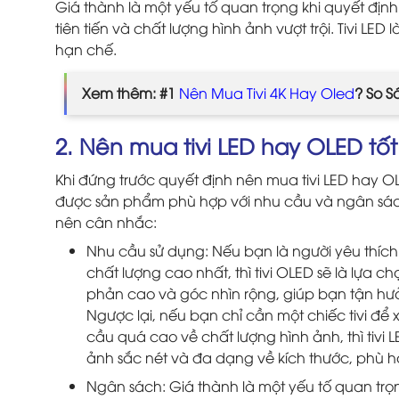
Giá thành là một yếu tố quan trọng khi quyết địn
tiên tiến và chất lượng hình ảnh vượt trội. Tivi LE
hạn chế.
Xem thêm: #1
Nên Mua Tivi 4K Hay Oled
? So S
2. Nên mua tivi LED hay OLED tố
Khi đứng trước quyết định nên mua tivi LED hay 
được sản phẩm phù hợp với nhu cầu và ngân sách
nên cân nhắc:
Nhu cầu sử dụng: Nếu bạn là người yêu thíc
chất lượng cao nhất, thì tivi OLED sẽ là lựa
phản cao và góc nhìn rộng, giúp bạn tận hưở
Ngược lại, nếu bạn chỉ cần một chiếc tivi đ
cầu quá cao về chất lượng hình ảnh, thì tivi L
ảnh sắc nét và đa dạng về kích thước, phù 
Ngân sách: Giá thành là một yếu tố quan trọn