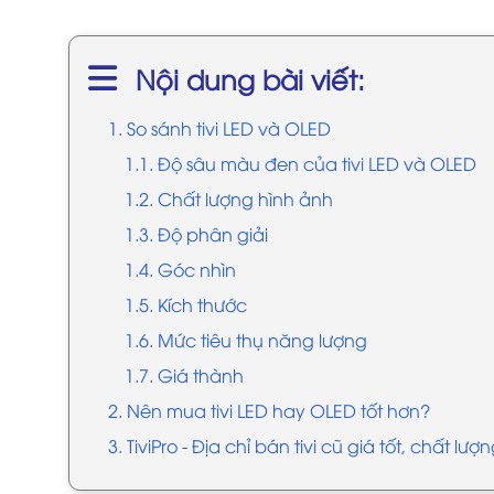
Nội dung bài viết:
1. So sánh tivi LED và OLED
1.1. Độ sâu màu đen của tivi LED và OLED
1.2. Chất lượng hình ảnh
1.3. Độ phân giải
1.4. Góc nhìn
1.5. Kích thước
1.6. Mức tiêu thụ năng lượng
1.7. Giá thành
2. Nên mua tivi LED hay OLED tốt hơn?
3. TiviPro - Địa chỉ bán tivi cũ giá tốt, chất lượ