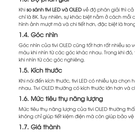
Khi
so sánh tivi LED và OLED
về độ phân giải thì c
chí là 8K. Tuy nhiên, sự khác biệt nằm ở cách mỗi
hình ảnh mượt mà và chi tiết hơn, đặc biệt là t
1.4. Góc nhìn
Góc nhìn của tivi OLED cũng tốt hơn rất nhiều so v
màu khi nhìn từ các góc khác nhau. Trong khi đó,
khi nhìn từ các góc nghiêng.
1.5. Kích thước
Khi nói đến kích thước, tivi LED có nhiều lựa chọn
nhau. Tivi OLED thường có kích thước lớn hơn và
1.6. Mức tiêu thụ năng lượng
Mức tiêu thụ năng lượng của tivi OLED thường thấ
không chỉ giúp tiết kiệm điện mà còn giúp bảo vệ
1.7. Giá thành