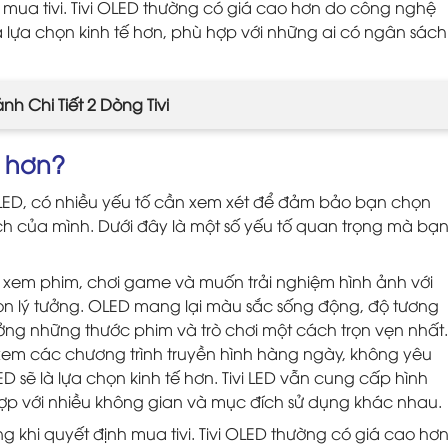
h mua tivi. Tivi OLED thường có giá cao hơn do công nghệ
D là lựa chọn kinh tế hơn, phù hợp với những ai có ngân sách
ánh Chi Tiết 2 Dòng Tivi
t hơn?
OLED, có nhiều yếu tố cần xem xét để đảm bảo bạn chọn
 của mình. Dưới đây là một số yếu tố quan trọng mà bạ
h xem phim, chơi game và muốn trải nghiệm hình ảnh với
 chọn lý tưởng. OLED mang lại màu sắc sống động, độ tương
ng những thước phim và trò chơi một cách trọn vẹn nhất.
ể xem các chương trình truyền hình hàng ngày, không yêu
ED sẽ là lựa chọn kinh tế hơn. Tivi LED vẫn cung cấp hình
hợp với nhiều không gian và mục đích sử dụng khác nhau.
g khi quyết định mua tivi. Tivi OLED thường có giá cao hơ