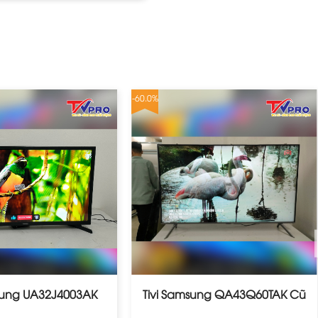
-60.0%
msung UA32J4003AK
Tivi Samsung QA43Q60TAK Cũ