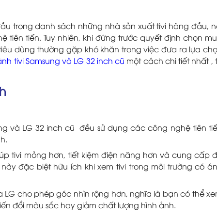
ầu trong danh sách những nhà sản xuất tivi hàng đầu, n
tiên tiến. Tuy nhiên, khi đứng trước quyết định chọn m
i tiêu dùng thường gặp khó khăn trong việc đưa ra lựa ch
ánh tivi Samsung và LG 32 inch cũ
một cách chi tiết nhất , 
nh
ng và LG 32 inch cũ đều sử dụng các công nghệ tiên ti
nh.
p tivi mỏng hơn, tiết kiệm điện năng hơn và cung cấp 
này đặc biệt hữu ích khi xem tivi trong môi trường có á
 LG cho phép góc nhìn rộng hơn, nghĩa là bạn có thể x
biến đổi màu sắc hay giảm chất lượng hình ảnh.