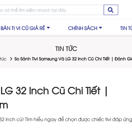
BÁN TI VI CŨ GIÁ RẺ
CHÍNH SÁCH
TIN 
TIN TỨC
 tức
So Sánh Tivi Samsung Và LG 32 Inch Cũ Chi Tiết | Đánh G
LG 32 Inch Cũ Chi Tiết |
ểm
G 32 inch cũ! Tìm hiểu ngay để chọn được chiếc tivi đáp ứn