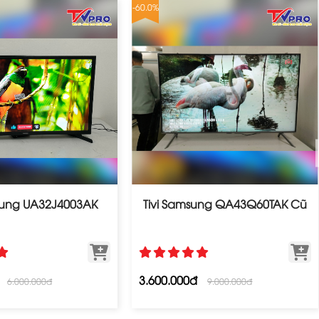
-60.0%
msung UA32J4003AK
Tivi Samsung QA43Q60TAK Cũ
3.600.000đ
6.000.000đ
9.000.000đ