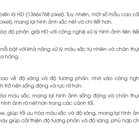
iến là HD (1366x768 pixel). Tuy nhiên, một số mẫu cao c
ixel), mang lại hình ảnh sắc nét và chi tiết hơn.
óa độ phân giải HD với công nghệ xử lý hình ảnh tiên tiế
i bật với khả năng xử lý màu sắc tự nhiên và chân thự
ủa hãng.
cao về độ sáng và độ tương phản, nhờ vào công ng
h trở nên sống động và rực rỡ hơn.
hóa màu sắc, mang lại hình ảnh sống động và chân thự
hình ảnh rõ nét hơn trong các cảnh tối.
ne, giúp tối ưu hóa màu sắc và độ sáng, mang lại hình ả
 này giúp cải thiện độ tương phản và độ sáng, phù hợp c