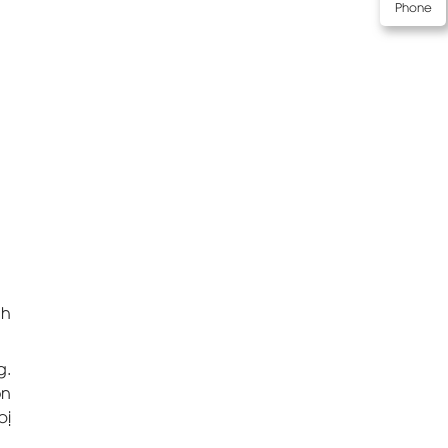
Phone
nh
g.
òn
bị