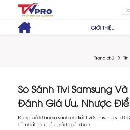
GIỚI THIỆU
Trang chủ
Tin
So Sánh Tivi Samsung Và 
Đánh Giá Ưu, Nhược Đi
Đừng bỏ lỡ bài so sánh chi tiết Tivi Samsung và L
tốt nhất nhu cầu giải trí của bạn.