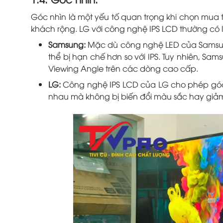
Góc nhìn là một yếu tố quan trọng khi chọn mua t
khách rộng. LG với công nghệ IPS LCD thường có l
Samsung:
Mặc dù công nghệ LED của Samsun
thể bị hạn chế hơn so với IPS. Tuy nhiên, Sa
Viewing Angle trên các dòng cao cấp.
LG:
Công nghệ IPS LCD của LG cho phép góc nh
nhau mà không bị biến đổi màu sắc hay giảm