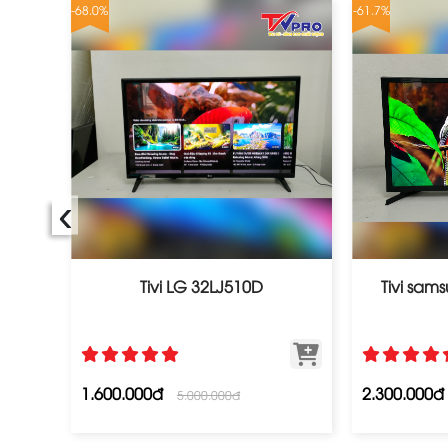
-68.0%
-61.7%
‹
 Cũ
Tivi LG 32LJ510D
Tivi sa
1.600.000đ
2.300.000đ
5.000.000đ