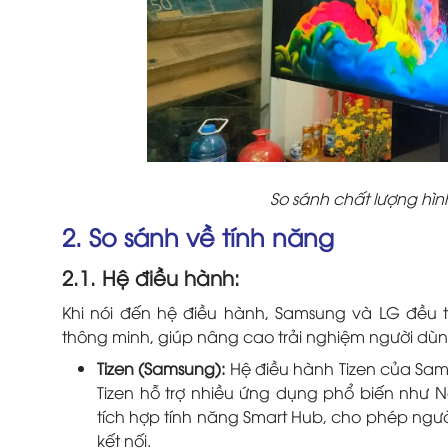
So sánh chất lượng hìn
2. So sánh về tính năng
2.1. Hệ điều hành:
Khi nói đến hệ điều hành, Samsung và LG đều 
thông minh, giúp nâng cao trải nghiệm người dùn
Tizen (Samsung):
Hệ điều hành Tizen của Sams
Tizen hỗ trợ nhiều ứng dụng phổ biến như Ne
tích hợp tính năng Smart Hub, cho phép ngườ
kết nối.