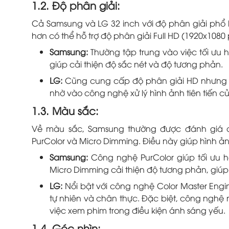
1.2. Độ phân giải:
Cả Samsung và LG 32 inch với độ phân giải phổ b
hơn có thể hỗ trợ độ phân giải Full HD (1920x1080 p
Samsung:
Thường tập trung vào việc tối ưu h
giúp cải thiện độ sắc nét và độ tương phản.
LG:
Cũng cung cấp độ phân giải HD nhưng nổ
nhờ vào công nghệ xử lý hình ảnh tiên tiến c
1.3. Màu sắc:
Về màu sắc, Samsung thường được đánh giá 
PurColor và Micro Dimming. Điều này giúp hình ản
Samsung:
Công nghệ PurColor giúp tối ưu 
Micro Dimming cải thiện độ tương phản, giúp 
LG:
Nổi bật với công nghệ Color Master Engi
tự nhiên và chân thực. Đặc biệt, công nghệ
việc xem phim trong điều kiện ánh sáng yếu.
1.4. Góc nhìn: