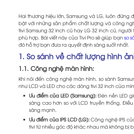
Hai thương hiệu lớn, Samsung và LG, luôn đứng đ
bật với những sản phẩm chất lượng và công nghệ 
tivi Samsung 32 inch cũ hay LG 32 inch cũ, ngườ
phù hợp. Bài viết này của Tivi Pro sẽ giúp bạn
so s
đó hỗ trợ bạn đưa ra quyết định sáng suốt nhất.
1. So sánh về chất lượng hình ả
1.1. Công nghệ màn hình:
Khi nói đến công nghệ màn hình, so sánh Samsu
như LCD và LED cho các dòng tivi 32 inch của mì
Ưu điểm của LED (Samsung):
Đèn nền LED giú
sáng cao hơn so với LCD truyền thống. Điều 
sáng mạnh.
Ưu điểm của IPS LCD (LG):
Công nghệ IPS của
tivi từ nhiều góc độ khác nhau mà không bị 