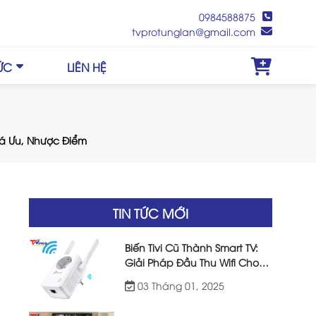
0984588875
tvprotunglan@gmail.com
TỨC
LIÊN HỆ
iá Ưu, Nhược Điểm
TIN TỨC MỚI
Biến Tivi Cũ Thành Smart TV:
Giải Pháp Đầu Thu Wifi Cho
Tivi Đời Cũ Hiệu Quả
g
03 Tháng 01, 2025