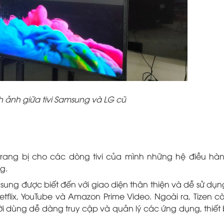
h ảnh giữa tivi Samsung và LG cũ
trang bị cho các dòng tivi của mình những hệ điều hà
g.
ung được biết đến với giao diện thân thiện và dễ sử dụn
tflix, YouTube và Amazon Prime Video. Ngoài ra, Tizen c
i dùng dễ dàng truy cập và quản lý các ứng dụng, thiết 