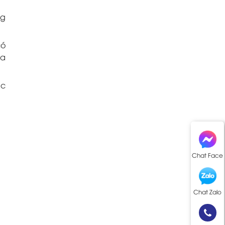
ng
có
ra
ác
Chat Face
Chat Zalo