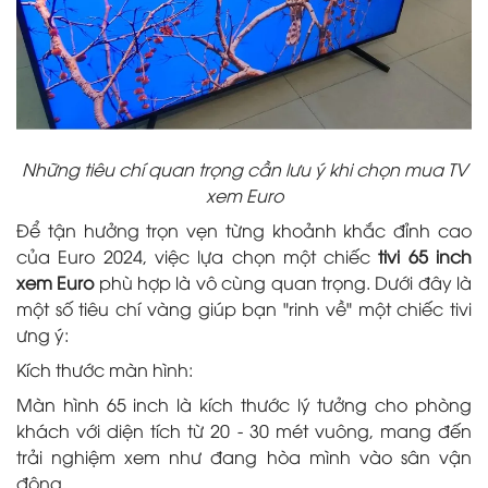
Những tiêu chí quan trọng cần lưu ý khi chọn mua TV
xem Euro
Để tận hưởng trọn vẹn từng khoảnh khắc đỉnh cao
của Euro 2024, việc lựa chọn một chiếc
tivi 65 inch
xem Euro
phù hợp là vô cùng quan trọng. Dưới đây là
một số tiêu chí vàng giúp bạn "rinh về" một chiếc tivi
ưng ý:
Kích thước màn hình:
Màn hình 65 inch là kích thước lý tưởng cho phòng
khách với diện tích từ 20 - 30 mét vuông, mang đến
trải nghiệm xem như đang hòa mình vào sân vận
động.