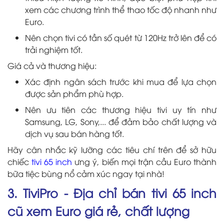
xem các chương trình thể thao tốc độ nhanh như
Euro.
Nên chọn tivi có tần số quét từ 120Hz trở lên để có
trải nghiệm tốt.
Giá cả và thương hiệu:
Xác định ngân sách trước khi mua để lựa chọn
được sản phẩm phù hợp.
Nên ưu tiên các thương hiệu tivi uy tín như
Samsung, LG, Sony,... để đảm bảo chất lượng và
dịch vụ sau bán hàng tốt.
Hãy cân nhắc kỹ lưỡng các tiêu chí trên để sở hữu
chiếc
tivi 65 inch
ưng ý, biến mọi trận cầu Euro thành
bữa tiệc bùng nổ cảm xúc ngay tại nhà!
3. TiviPro - Địa chỉ bán tivi 65 inch
cũ xem Euro giá rẻ, chất lượng