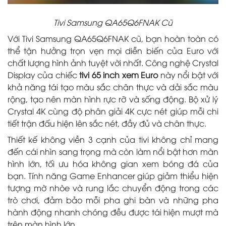
Tivi Samsung QA65Q6FNAK Cũ
Với Tivi Samsung QA65Q6FNAK cũ, bạn hoàn toàn có
thể tận hưởng trọn vẹn mọi diễn biến của Euro với
chất lượng hình ảnh tuyệt vời nhất. Công nghệ Crystal
Display của chiếc
tivi 65 inch xem Euro
này nổi bật với
khả năng tái tạo màu sắc chân thực và dải sắc màu
rộng, tạo nên màn hình rực rỡ và sống động. Bộ xử lý
Crystal 4K cùng độ phân giải 4K cực nét giúp mỗi chi
tiết trận đấu hiện lên sắc nét, đầy đủ và chân thực.
Thiết kế không viền 3 cạnh của tivi không chỉ mang
đến cái nhìn sang trọng mà còn làm nổi bật hơn màn
hình lớn, tối ưu hóa không gian xem bóng đá của
bạn. Tính năng Game Enhancer giúp giảm thiểu hiện
tượng mờ nhòe và rung lắc chuyển động trong các
trò chơi, đảm bảo mỗi pha ghi bàn và những pha
hành động nhanh chóng đều được tái hiện mượt mà
trên màn hình lớn.