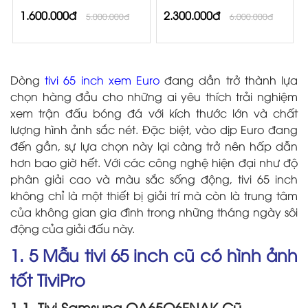
1.600.000đ
2.300.000đ
5.000.000đ
6.000.000đ
Dòng
tivi 65 inch xem Euro
đang dần trở thành lựa
chọn hàng đầu cho những ai yêu thích trải nghiệm
xem trận đấu bóng đá với kích thước lớn và chất
lượng hình ảnh sắc nét. Đặc biệt, vào dịp Euro đang
đến gần, sự lựa chọn này lại càng trở nên hấp dẫn
hơn bao giờ hết. Với các công nghệ hiện đại như độ
phân giải cao và màu sắc sống động, tivi 65 inch
không chỉ là một thiết bị giải trí mà còn là trung tâm
của không gian gia đình trong những tháng ngày sôi
động của giải đấu này.
1. 5 Mẫu tivi 65 inch cũ có hình ảnh
tốt TiviPro
1.1. Tivi Samsung QA65Q6FNAK Cũ