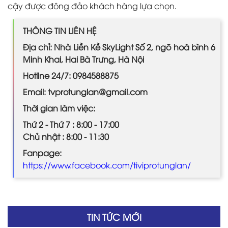
cậy được đông đảo khách hàng lựa chọn.
THÔNG TIN LIÊN HỆ
Địa chỉ: Nhà Liền Kề SkyLight Số 2, ngõ hoà bình 6
Minh Khai, Hai Bà Trưng, Hà Nội
Hotline 24/7: 0984588875
Email: tvprotunglan@gmail.com
Thời gian làm việc:
Thứ 2 - Thứ 7 : 8:00 - 17:00
Chủ nhật : 8:00 - 11:30
Fanpage:
https://www.facebook.com/tiviprotunglan/
TIN TỨC MỚI