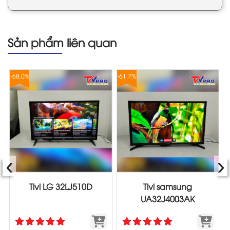
Sản phẩm liên quan
-68.0%
-61.7%
-
‹
›
Tivi LG 32LJ510D
Tivi samsung
UA32J4003AK