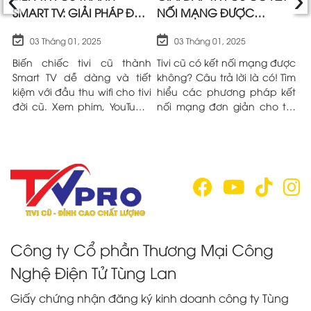
SMART TV: GIẢI PHÁP ĐẦU
NỐI MẠNG ĐƯỢC
C
THU WIFI CHO TIVI ĐỜI CŨ
KHÔNG?
Đ
03 Tháng 01, 2025
03 Tháng 01, 2025
HIỆU QUẢ
cũ
Biến chiếc tivi cũ thành
Tivi cũ có kết nối mạng được
B
g!
Smart TV dễ dàng và tiết
không? Câu trả lời là có! Tìm
t
ết
kiệm với đầu thu wifi cho tivi
hiểu các phương pháp kết
K
ột
đời cũ. Xem phim, YouTube,
nối mạng đơn giản cho tivi
n
ệu
lướt web ngay trên màn
đời cũ trong bài viết sau đây
c
hình lớn mà không cần mua
nhé!
q
tivi mới. Tìm hiểu ngay!
Công ty Cổ phần Thương Mại Công
Nghệ Điện Tử Tùng Lan
Giấy chứng nhận đăng ký kinh doanh công ty Tùng