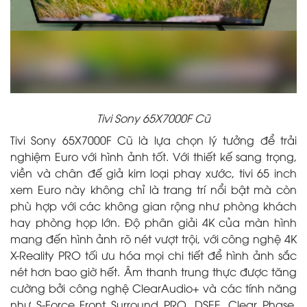
Tivi Sony 65X7000F Cũ
Tivi Sony 65X7000F Cũ là lựa chọn lý tưởng để trải
nghiệm Euro với hình ảnh tốt. Với thiết kế sang trọng,
viền và chân đế giả kim loại phay xước, tivi 65 inch
xem Euro này không chỉ là trang trí nổi bật mà còn
phù hợp với các không gian rộng như phòng khách
hay phòng họp lớn. Độ phân giải 4K của màn hình
mang đến hình ảnh rõ nét vượt trội, với công nghệ 4K
X-Reality PRO tối ưu hóa mọi chi tiết để hình ảnh sắc
nét hơn bao giờ hết. Âm thanh trung thực được tăng
cường bởi công nghệ ClearAudio+ và các tính năng
như S-Force Front Surround PRO, DSEE, Clear Phase,