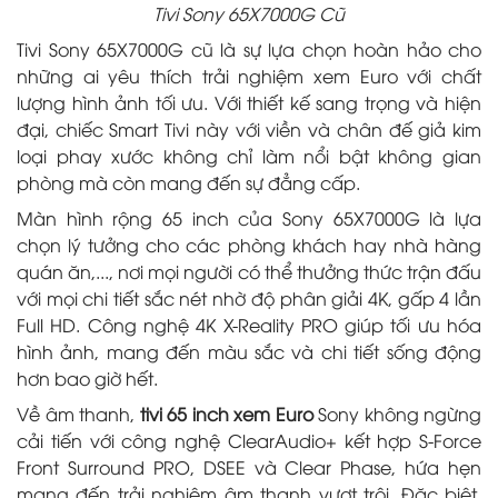
Tivi Sony 65X7000G Cũ
Tivi Sony 65X7000G cũ là sự lựa chọn hoàn hảo cho
những ai yêu thích trải nghiệm xem Euro với chất
lượng hình ảnh tối ưu. Với thiết kế sang trọng và hiện
đại, chiếc Smart Tivi này với viền và chân đế giả kim
loại phay xước không chỉ làm nổi bật không gian
phòng mà còn mang đến sự đẳng cấp.
Màn hình rộng 65 inch của Sony 65X7000G là lựa
chọn lý tưởng cho các phòng khách hay nhà hàng
quán ăn,..., nơi mọi người có thể thưởng thức trận đấu
với mọi chi tiết sắc nét nhờ độ phân giải 4K, gấp 4 lần
Full HD. Công nghệ 4K X-Reality PRO giúp tối ưu hóa
hình ảnh, mang đến màu sắc và chi tiết sống động
hơn bao giờ hết.
Về âm thanh,
tivi 65 inch xem Euro
Sony không ngừng
cải tiến với công nghệ ClearAudio+ kết hợp S-Force
Front Surround PRO, DSEE và Clear Phase, hứa hẹn
mang đến trải nghiệm âm thanh vượt trội. Đặc biệt,