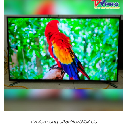
Tivi Samsung UA65NU7090K Cũ