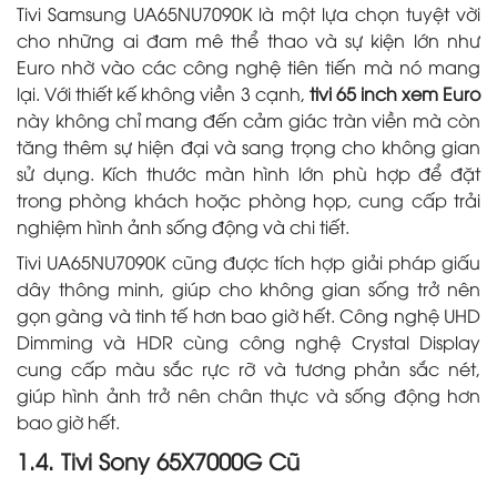
Tivi Samsung UA65NU7090K là một lựa chọn tuyệt vời
cho những ai đam mê thể thao và sự kiện lớn như
Euro nhờ vào các công nghệ tiên tiến mà nó mang
lại. Với thiết kế không viền 3 cạnh,
tivi 65 inch xem Euro
này không chỉ mang đến cảm giác tràn viền mà còn
tăng thêm sự hiện đại và sang trọng cho không gian
sử dụng. Kích thước màn hình lớn phù hợp để đặt
trong phòng khách hoặc phòng họp, cung cấp trải
nghiệm hình ảnh sống động và chi tiết.
Tivi UA65NU7090K cũng được tích hợp giải pháp giấu
dây thông minh, giúp cho không gian sống trở nên
gọn gàng và tinh tế hơn bao giờ hết. Công nghệ UHD
Dimming và HDR cùng công nghệ Crystal Display
cung cấp màu sắc rực rỡ và tương phản sắc nét,
giúp hình ảnh trở nên chân thực và sống động hơn
bao giờ hết.
1.4. Tivi Sony 65X7000G Cũ