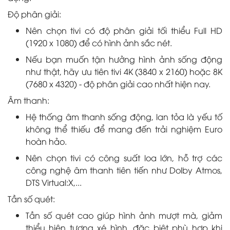
Độ phân giải:
Nên chọn tivi có độ phân giải tối thiểu Full HD
(1920 x 1080) để có hình ảnh sắc nét.
Nếu bạn muốn tận hưởng hình ảnh sống động
như thật, hãy ưu tiên tivi 4K (3840 x 2160) hoặc 8K
(7680 x 4320) - độ phân giải cao nhất hiện nay.
Âm thanh:
Hệ thống âm thanh sống động, lan tỏa là yếu tố
không thể thiếu để mang đến trải nghiệm Euro
hoàn hảo.
Nên chọn tivi có công suất loa lớn, hỗ trợ các
công nghệ âm thanh tiên tiến như Dolby Atmos,
DTS Virtual:X,...
Tần số quét:
Tần số quét cao giúp hình ảnh mượt mà, giảm
thiểu hiện tượng xé hình, đặc biệt phù hợp khi