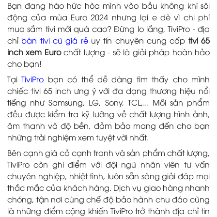
Bạn đang háo hức hòa mình vào bầu không khí sôi
động của mùa Euro 2024 nhưng lại e dè vì chi phí
mua sắm tivi mới quá cao? Đừng lo lắng, TiviPro - địa
chỉ
bán tivi cũ giá rẻ
uy tín chuyên cung cấp
tivi 65
inch xem Euro
chất lượng - sẽ là giải pháp hoàn hảo
cho bạn!
Tại
TiviPro
bạn có thể dễ dàng tìm thấy cho mình
chiếc tivi 65 inch ưng ý với đa dạng thương hiệu nổi
tiếng như Samsung, LG, Sony, TCL,... Mỗi sản phẩm
đều được kiểm tra kỹ lưỡng về chất lượng hình ảnh,
âm thanh và độ bền, đảm bảo mang đến cho bạn
những trải nghiệm xem tuyệt vời nhất.
Bên cạnh giá cả cạnh tranh và sản phẩm chất lượng,
TiviPro còn ghi điểm với đội ngũ nhân viên tư vấn
chuyên nghiệp, nhiệt tình, luôn sẵn sàng giải đáp mọi
thắc mắc của khách hàng. Dịch vụ giao hàng nhanh
chóng, tận nơi cùng chế độ bảo hành chu đáo cũng
là những điểm cộng khiến TiviPro trở thành địa chỉ tin