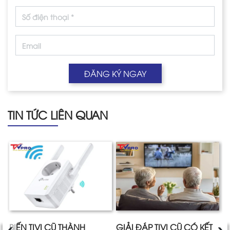
ĐĂNG KÝ NGAY
TIN TỨC LIÊN QUAN
‹
›
I
BIẾN TIVI CŨ THÀNH
GIẢI ĐÁP TIVI CŨ CÓ KẾT
H