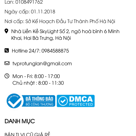
Lan: 0108491762
Ngày cấp: 01.11.2018
Nơi cấp: Sở Kế Hoạch Đầu Tư Thành Phố Hà Nội
Nhà Liền Kề SkyLight Số 2, ngõ hoà bình 6 Minh
Khai, Hai Bà Trưng, Hà Nội
Hotline 24/7: 0984588875
tvprotunglan@gmail.com
Mon - Fri: 8:00 - 17:00
Chủ nhật : 8:00 - 11:30
DANH MỤC
BÁN TI VI CŨ GIÁ RẺ