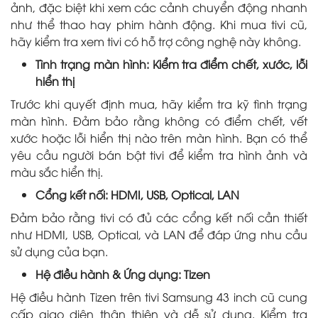
ảnh, đặc biệt khi xem các cảnh chuyển động nhanh
như thể thao hay phim hành động. Khi mua tivi cũ,
hãy kiểm tra xem tivi có hỗ trợ công nghệ này không.
Tình trạng màn hình: Kiểm tra điểm chết, xước, lỗi
hiển thị
Trước khi quyết định mua, hãy kiểm tra kỹ tình trạng
màn hình. Đảm bảo rằng không có điểm chết, vết
xước hoặc lỗi hiển thị nào trên màn hình. Bạn có thể
yêu cầu người bán bật tivi để kiểm tra hình ảnh và
màu sắc hiển thị.
Cổng kết nối: HDMI, USB, Optical, LAN
Đảm bảo rằng tivi có đủ các cổng kết nối cần thiết
như HDMI, USB, Optical, và LAN để đáp ứng nhu cầu
sử dụng của bạn.
Hệ điều hành & Ứng dụng: Tizen
Hệ điều hành Tizen trên tivi Samsung 43 inch cũ cung
cấp giao diện thân thiện và dễ sử dụng. Kiểm tra