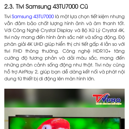
2.3. Tivi Samsung 43TU7000 Cũ
Tivi
Samsung 43TU7000
là một lựa chọn tiết kiệm nhưng
vẫn đảm bảo chất lượng hình ảnh và âm thanh tốt.
Với Công Nghệ Crystal Display và Bộ Xử Lý Crystal 4K,
tivi này mang đến hình ảnh sắc nét và sống động. Độ
phân giải 4K UHD giúp hiển thị chi tiết gấp 4 lần so với
tivi FHD thông thường. Công nghệ HDR10+ tăng
cường độ tương phản và dải màu sắc, mang đến
những phân cảnh sống động như thật. Tivi này cũng
hỗ trợ AirPlay 2, giúp bạn dễ dàng kết nối và phát nội
dung từ thiết bị di động lên màn hình lớn.