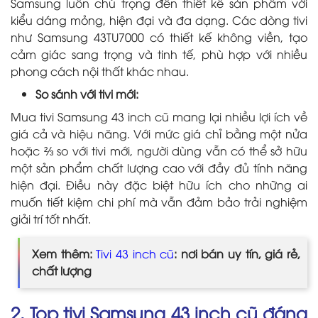
Samsung luôn chú trọng đến thiết kế sản phẩm với
kiểu dáng mỏng, hiện đại và đa dạng. Các dòng tivi
như Samsung 43TU7000 có thiết kế không viền, tạo
cảm giác sang trọng và tinh tế, phù hợp với nhiều
phong cách nội thất khác nhau.
So sánh với tivi mới:
Mua tivi Samsung 43 inch cũ mang lại nhiều lợi ích về
giá cả và hiệu năng. Với mức giá chỉ bằng một nửa
hoặc ⅔ so với tivi mới, người dùng vẫn có thể sở hữu
một sản phẩm chất lượng cao với đầy đủ tính năng
hiện đại. Điều này đặc biệt hữu ích cho những ai
muốn tiết kiệm chi phí mà vẫn đảm bảo trải nghiệm
giải trí tốt nhất.
Xem thêm:
Tivi 43 inch cũ
: nơi bán uy tín, giá rẻ,
chất lượng
2. Top tivi Samsung 43 inch cũ đáng