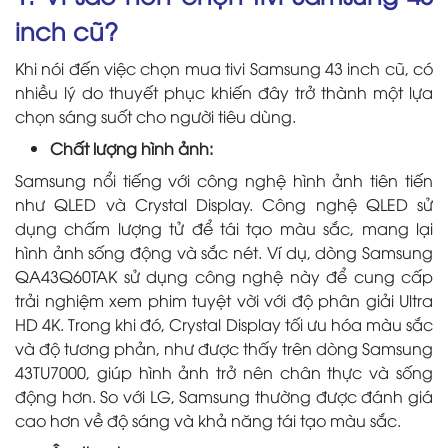
inch cũ?
Khi nói đến việc chọn mua tivi Samsung 43 inch cũ, có
nhiều lý do thuyết phục khiến đây trở thành một lựa
chọn sáng suốt cho người tiêu dùng.
Chất lượng hình ảnh:
Samsung nổi tiếng với công nghệ hình ảnh tiên tiến
như QLED và Crystal Display. Công nghệ QLED sử
dụng chấm lượng tử để tái tạo màu sắc, mang lại
hình ảnh sống động và sắc nét. Ví dụ, dòng Samsung
QA43Q60TAK sử dụng công nghệ này để cung cấp
trải nghiệm xem phim tuyệt vời với độ phân giải Ultra
HD 4K. Trong khi đó, Crystal Display tối ưu hóa màu sắc
và độ tương phản, như được thấy trên dòng Samsung
43TU7000, giúp hình ảnh trở nên chân thực và sống
động hơn. So với LG, Samsung thường được đánh giá
cao hơn về độ sáng và khả năng tái tạo màu sắc.