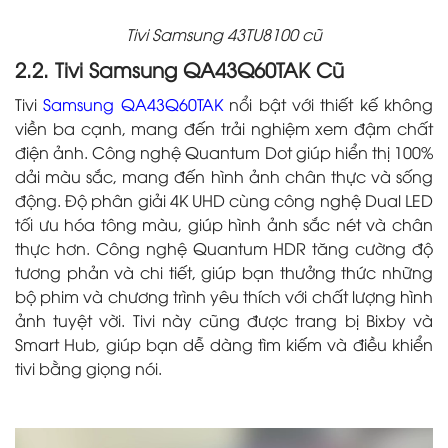
Tivi Samsung 43TU8100 cũ
2.2. Tivi Samsung QA43Q60TAK Cũ
Tivi
Samsung QA43Q60TAK
nổi bật với thiết kế không
viền ba cạnh, mang đến trải nghiệm xem đậm chất
điện ảnh. Công nghệ Quantum Dot giúp hiển thị 100%
dải màu sắc, mang đến hình ảnh chân thực và sống
động. Độ phân giải 4K UHD cùng công nghệ Dual LED
tối ưu hóa tông màu, giúp hình ảnh sắc nét và chân
thực hơn. Công nghệ Quantum HDR tăng cường độ
tương phản và chi tiết, giúp bạn thưởng thức những
bộ phim và chương trình yêu thích với chất lượng hình
ảnh tuyệt vời. Tivi này cũng được trang bị Bixby và
Smart Hub, giúp bạn dễ dàng tìm kiếm và điều khiển
tivi bằng giọng nói.