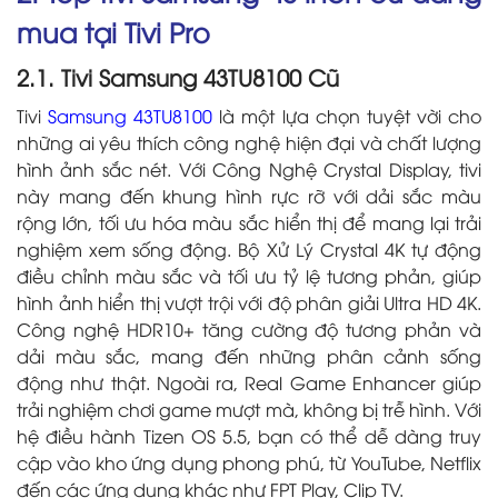
mua tại Tivi Pro
2.1. Tivi Samsung 43TU8100 Cũ
Tivi
Samsung 43TU8100
là một lựa chọn tuyệt vời cho
những ai yêu thích công nghệ hiện đại và chất lượng
hình ảnh sắc nét. Với Công Nghệ Crystal Display, tivi
này mang đến khung hình rực rỡ với dải sắc màu
rộng lớn, tối ưu hóa màu sắc hiển thị để mang lại trải
nghiệm xem sống động. Bộ Xử Lý Crystal 4K tự động
điều chỉnh màu sắc và tối ưu tỷ lệ tương phản, giúp
hình ảnh hiển thị vượt trội với độ phân giải Ultra HD 4K.
Công nghệ HDR10+ tăng cường độ tương phản và
dải màu sắc, mang đến những phân cảnh sống
động như thật. Ngoài ra, Real Game Enhancer giúp
trải nghiệm chơi game mượt mà, không bị trễ hình. Với
hệ điều hành Tizen OS 5.5, bạn có thể dễ dàng truy
cập vào kho ứng dụng phong phú, từ YouTube, Netflix
đến các ứng dụng khác như FPT Play, Clip TV.