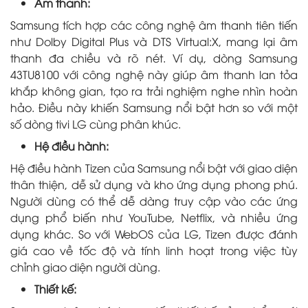
Âm thanh:
Samsung tích hợp các công nghệ âm thanh tiên tiến
như Dolby Digital Plus và DTS Virtual:X, mang lại âm
thanh đa chiều và rõ nét. Ví dụ, dòng Samsung
43TU8100 với công nghệ này giúp âm thanh lan tỏa
khắp không gian, tạo ra trải nghiệm nghe nhìn hoàn
hảo. Điều này khiến Samsung nổi bật hơn so với một
số dòng tivi LG cùng phân khúc.
Hệ điều hành:
Hệ điều hành Tizen của Samsung nổi bật với giao diện
thân thiện, dễ sử dụng và kho ứng dụng phong phú.
Người dùng có thể dễ dàng truy cập vào các ứng
dụng phổ biến như YouTube, Netflix, và nhiều ứng
dụng khác. So với WebOS của LG, Tizen được đánh
giá cao về tốc độ và tính linh hoạt trong việc tùy
chỉnh giao diện người dùng.
Thiết kế: