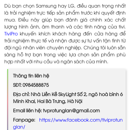
Dù bạn chọn Samsung hay LG, điều quan trọng nhất
là trải nghiệm trực tiếp sản phẩm trước khi quyết định
mua. Điều này giúp bạn đánh giá chính xác chất
lượng hình ảnh, âm thanh và các tính năng của tivi.
TiviPro
khuyến khích khách hàng đến cửa hàng để
trải nghiệm thực tế và nhận được sự tư vấn tận tình từ
đội ngũ nhân viên chuyên nghiệp. Chúng tôi luôn sẵn
sàng hỗ trợ bạn trong việc lựa chọn sản phẩm phù
hợp nhất với nhu cầu và ngân sách của mình.
Thông tin liên hệ
SĐT: 0984588875
Địa chỉ: Nhà Liền Kề SkyLight Số 2, ngõ hoà bình 6
Minh Khai, Hai Bà Trưng, Hà Nội
Email liên hệ: tvprotunglan@gmail.com
Fanpage:
https://www.facebook.com/tiviprotun
glan/