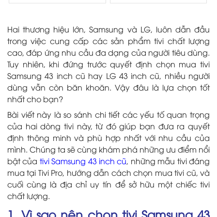
Hai thương hiệu lớn, Samsung và LG, luôn dẫn đầu
trong việc cung cấp các sản phẩm tivi chất lượng
cao, đáp ứng nhu cầu đa dạng của người tiêu dùng.
Tuy nhiên, khi đứng trước quyết định chọn mua tivi
Samsung 43 inch cũ hay LG 43 inch cũ, nhiều người
dùng vẫn còn băn khoăn. Vậy đâu là lựa chọn tốt
nhất cho bạn?
Bài viết này là so sánh chi tiết các yếu tố quan trọng
của hai dòng tivi này, từ đó giúp bạn đưa ra quyết
định thông minh và phù hợp nhất với nhu cầu của
mình. Chúng ta sẽ cùng khám phá những ưu điểm nổi
bật của
tivi Samsung 43 inch cũ
, những mẫu tivi đáng
mua tại Tivi Pro, hướng dẫn cách chọn mua tivi cũ, và
cuối cùng là địa chỉ uy tín để sở hữu một chiếc tivi
chất lượng.
1. Vì sao nên chọn tivi Samsung 43