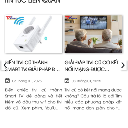
‹
›
I
BIẾN TIVI CŨ THÀNH
GIẢI ĐÁP TIVI CŨ CÓ KẾT
H
SMART TV: GIẢI PHÁP ĐẦU
NỐI MẠNG ĐƯỢC
C
THU WIFI CHO TIVI ĐỜI CŨ
KHÔNG?
Đ
03 Tháng 01, 2025
03 Tháng 01, 2025
HIỆU QUẢ
cũ
Biến chiếc tivi cũ thành
Tivi cũ có kết nối mạng được
B
g!
Smart TV dễ dàng và tiết
không? Câu trả lời là có! Tìm
t
ết
kiệm với đầu thu wifi cho tivi
hiểu các phương pháp kết
K
ột
đời cũ. Xem phim, YouTube,
nối mạng đơn giản cho tivi
n
ệu
lướt web ngay trên màn
đời cũ trong bài viết sau đây
c
hình lớn mà không cần mua
nhé!
q
tivi mới. Tìm hiểu ngay!