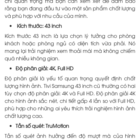
chí quan trọng mà bạn cần xem xét để đảm bảo
rằng bạn đang đầu tư vào một sản phẩm chất lượng
và phù hợp với nhu cầu của mình.
Kích thước: 43 inch
Kích thước 43 inch là lựa chọn lý tưởng cho phòng
khách hoặc phòng ngủ có diện tích vừa phải. Nó
mang lại trải nghiệm xem thoải mái mà không chiếm
quá nhiều không gian.
Độ phân giải: 4K, Full HD
Độ phân giải là yếu tố quan trọng quyết định chất
lượng hình ảnh. Tivi Samsung 43 inch cũ thường có hai
tùy chọn độ phân giải: 4K và Full HD. Độ phân giải 4K
cho hình ảnh sắc nét, chi tiết gấp 4 lần so với Full HD,
phù hợp cho những ai yêu thích trải nghiệm hình ảnh
chất lượng cao.
Tần số quét: TruMotion
Tần số quét ảnh hưởng đến độ mượt mà của hình