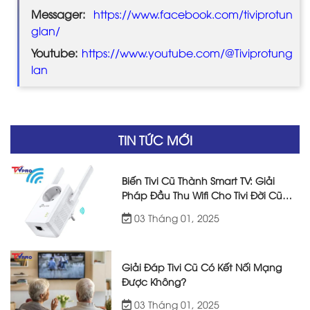
Messager:
https://www.facebook.com/tiviprotun
glan/
Youtube:
https://www.youtube.com/@Tiviprotung
lan
TIN TỨC MỚI
Biến Tivi Cũ Thành Smart TV: Giải
Pháp Đầu Thu Wifi Cho Tivi Đời Cũ
Hiệu Quả
03 Tháng 01, 2025
Giải Đáp Tivi Cũ Có Kết Nối Mạng
Được Không?
03 Tháng 01, 2025