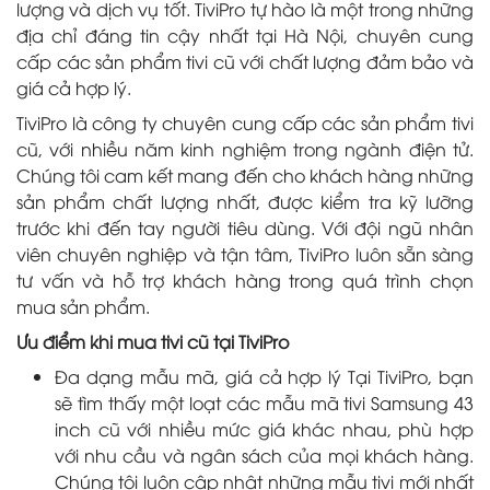
lượng và dịch vụ tốt. TiviPro tự hào là một trong những
địa chỉ đáng tin cậy nhất tại Hà Nội, chuyên cung
cấp các sản phẩm tivi cũ với chất lượng đảm bảo và
giá cả hợp lý.
TiviPro là công ty chuyên cung cấp các sản phẩm tivi
cũ, với nhiều năm kinh nghiệm trong ngành điện tử.
Chúng tôi cam kết mang đến cho khách hàng những
sản phẩm chất lượng nhất, được kiểm tra kỹ lưỡng
trước khi đến tay người tiêu dùng. Với đội ngũ nhân
viên chuyên nghiệp và tận tâm, TiviPro luôn sẵn sàng
tư vấn và hỗ trợ khách hàng trong quá trình chọn
mua sản phẩm.
Ưu điểm khi mua tivi cũ tại TiviPro
Đa dạng mẫu mã, giá cả hợp lý Tại TiviPro, bạn
sẽ tìm thấy một loạt các mẫu mã tivi Samsung 43
inch cũ với nhiều mức giá khác nhau, phù hợp
với nhu cầu và ngân sách của mọi khách hàng.
Chúng tôi luôn cập nhật những mẫu tivi mới nhất