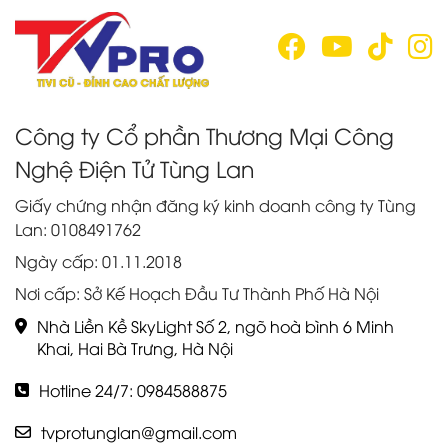
Công ty Cổ phần Thương Mại Công
Nghệ Điện Tử Tùng Lan
Giấy chứng nhận đăng ký kinh doanh công ty Tùng
Lan: 0108491762
Ngày cấp: 01.11.2018
Nơi cấp: Sở Kế Hoạch Đầu Tư Thành Phố Hà Nội
Nhà Liền Kề SkyLight Số 2, ngõ hoà bình 6 Minh
Khai, Hai Bà Trưng, Hà Nội
Hotline 24/7: 0984588875
tvprotunglan@gmail.com