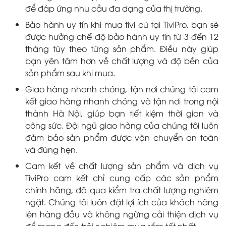
để đáp ứng nhu cầu đa dạng của thị trường.
Bảo hành uy tín khi mua tivi cũ tại TiviPro, bạn sẽ
được hưởng chế độ bảo hành uy tín từ 3 đến 12
tháng tùy theo từng sản phẩm. Điều này giúp
bạn yên tâm hơn về chất lượng và độ bền của
sản phẩm sau khi mua.
Giao hàng nhanh chóng, tận nơi chúng tôi cam
kết giao hàng nhanh chóng và tận nơi trong nội
thành Hà Nội, giúp bạn tiết kiệm thời gian và
công sức. Đội ngũ giao hàng của chúng tôi luôn
đảm bảo sản phẩm được vận chuyển an toàn
và đúng hẹn.
Cam kết về chất lượng sản phẩm và dịch vụ
TiviPro cam kết chỉ cung cấp các sản phẩm
chính hãng, đã qua kiểm tra chất lượng nghiêm
ngặt. Chúng tôi luôn đặt lợi ích của khách hàng
lên hàng đầu và không ngừng cải thiện dịch vụ
để mang đến trải nghiệm mua sắm tốt nhất.