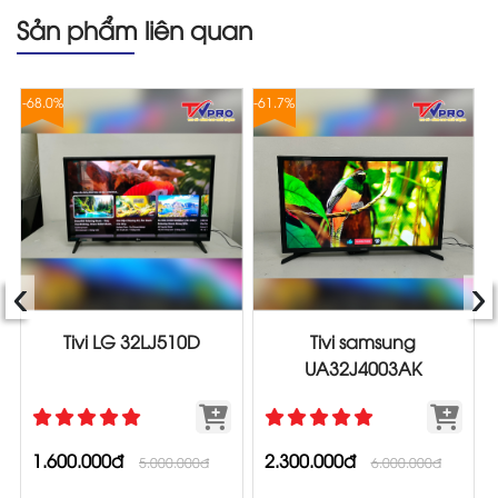
Sản phẩm liên quan
-68.0%
-61.7%
-
‹
›
Tivi LG 32LJ510D
Tivi samsung
UA32J4003AK
1.600.000đ
2.300.000đ
5.000.000đ
6.000.000đ