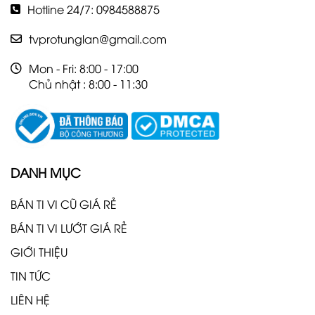
Hotline 24/7: 0984588875
tvprotunglan@gmail.com
Mon - Fri: 8:00 - 17:00
Chủ nhật : 8:00 - 11:30
DANH MỤC
BÁN TI VI CŨ GIÁ RẺ
BÁN TI VI LƯỚT GIÁ RẺ
GIỚI THIỆU
TIN TỨC
LIÊN HỆ