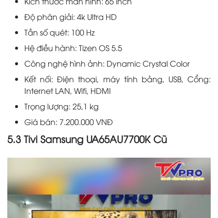
Kích thước màn hình: 65 inch
Độ phân giải: 4k Ultra HD
Tần số quét: 100 Hz
Hệ điều hành: Tizen OS 5.5
Công nghệ hình ảnh: Dynamic Crystal Color
Kết nối: Điện thoại, máy tính bảng, USB, Cổng:
Internet LAN, Wifi, HDMI
Trọng lượng: 25,1 kg
Giá bán: 7.200.000 VNĐ
5.3 Tivi Samsung UA65AU7700K Cũ