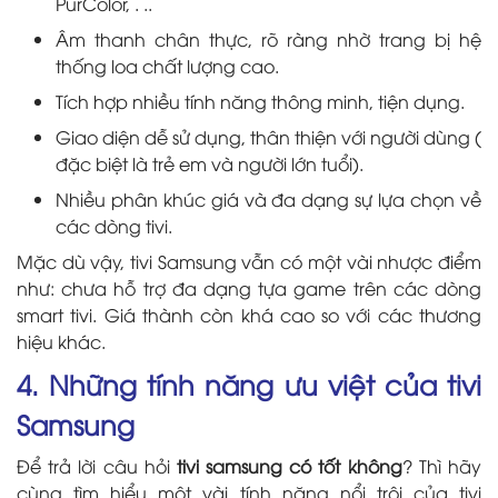
PurColor, . ..
Âm thanh chân thực, rõ ràng nhờ trang bị hệ
thống loa chất lượng cao.
Tích hợp nhiều tính năng thông minh, tiện dụng.
Giao diện dễ sử dụng, thân thiện với người dùng (
đặc biệt là trẻ em và người lớn tuổi).
Nhiều phân khúc giá và đa dạng sự lựa chọn về
các dòng tivi.
Mặc dù vậy, tivi Samsung vẫn có một vài nhược điểm
như: chưa hỗ trợ đa dạng tựa game trên các dòng
smart tivi. Giá thành còn khá cao so với các thương
hiệu khác.
4. Những tính năng ưu việt của tivi
Samsung
Để trả lời câu hỏi
tivi samsung có tốt không
? Thì hãy
cùng tìm hiểu một vài tính năng nổi trội của tivi