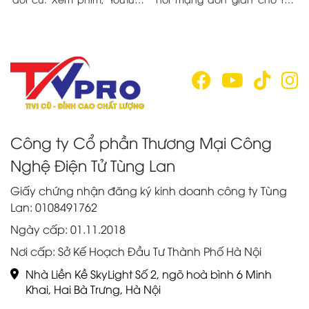
ệu
lướt web ngay trên màn
đời cũ trong bài viết sau đây
c
hình lớn mà không cần mua
nhé!
q
tivi mới. Tìm hiểu ngay!
Công ty Cổ phần Thương Mại Công
Nghệ Điện Tử Tùng Lan
Giấy chứng nhận đăng ký kinh doanh công ty Tùng
Lan: 0108491762
Ngày cấp: 01.11.2018
Nơi cấp: Sở Kế Hoạch Đầu Tư Thành Phố Hà Nội
Nhà Liền Kề SkyLight Số 2, ngõ hoà bình 6 Minh
Khai, Hai Bà Trưng, Hà Nội