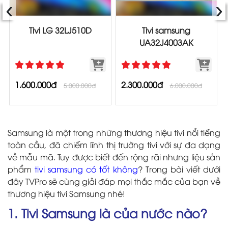
‹
›
Tivi LG 32LJ510D
Tivi samsung
UA32J4003AK
1.600.000đ
2.300.000đ
5.000.000đ
6.000.000đ
Samsung là một trong những thương hiệu tivi nổi tiếng
toàn cầu, đã chiếm lĩnh thị trường tivi với sự đa dạng
về mẫu mã. Tuy được biết đến rộng rãi nhưng liệu sản
phẩm
tivi samsung có tốt không
? Trong bài viết dưới
đây TVPro sẽ cùng giải đáp mọi thắc mắc của bạn về
thương hiệu tivi Samsung nhé!
1. Tivi Samsung là của nước nào?