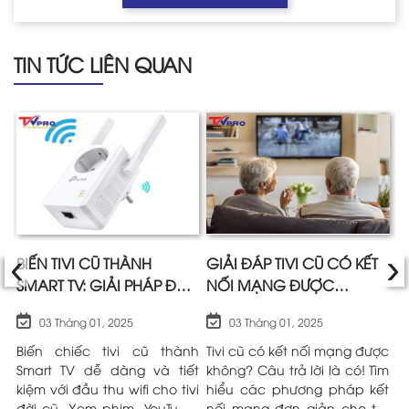
TIN TỨC LIÊN QUAN
‹
›
I
BIẾN TIVI CŨ THÀNH
GIẢI ĐÁP TIVI CŨ CÓ KẾT
H
SMART TV: GIẢI PHÁP ĐẦU
NỐI MẠNG ĐƯỢC
C
THU WIFI CHO TIVI ĐỜI CŨ
KHÔNG?
Đ
03 Tháng 01, 2025
03 Tháng 01, 2025
HIỆU QUẢ
cũ
Biến chiếc tivi cũ thành
Tivi cũ có kết nối mạng được
B
g!
Smart TV dễ dàng và tiết
không? Câu trả lời là có! Tìm
t
ết
kiệm với đầu thu wifi cho tivi
hiểu các phương pháp kết
K
ột
đời cũ. Xem phim, YouTube,
nối mạng đơn giản cho tivi
n