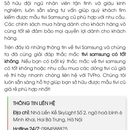
Sở hữu đội ngũ nhân viên tận tình và giàu kinh
nghiệm, luôn sẵn sàng tư vấn giúp quý khách tìm
kiếm được mẫu tivi Samsung cũ phù hợp với nhu cầu.
Các chính sách mua hàng dành cho khách hàng vô
cùng tốt sẽ đảm bảo mọi quyền lợi dành cho khách
hàng.
Trên đây là những thông tin về tivi Samsung và chúng
ta đã cùng giải đáp thắc mắc
tivi samsung có tốt
không
. Nếu bạn có bất kỳ thắc mắc về tivi samsung
có tốt không hoặc nhu cầu mua các dòng tivi cũ giá
rẻ thì hãy nhanh chóng liên hệ với TVPro. Chúng tôi
luôn sẵn sàng hỗ trợ giúp bạn sở hữu được mẫu tivi cũ
giá rẻ phù hợp nhất!
THÔNG TIN LIÊN HỆ
Địa chỉ:
Nhà Liền Kề SkyLight Số 2, ngõ hoà bình 6
Minh Khai, Hai Bà Trưng, Hà Nội
Hotline 24/7:
0984588875