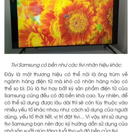
Tivi Samsung có bền như các tivi nhãn hiệu khác
Đây là một thương hiệu có thể nói là ông trùm về
ngành hàng điện tử mà khó có nhãn hàng nào có
thể so bì. Dù là tivi hay bất kỳ sản phẩm điện tử của
Samsung cũng đều có độ bền khá cao. Tuy nhiên, để
có thể sử dụng được lâu dài thì sẽ còn tùy thuộc vào
nhiều yếu tố khác nhau như: cách sử dụng của người
dùng, yếu tố thời tiết, vị trí đặt tivi… Vì vậy, khi sử dụng
tivi Samsung bạn nên đọc kỹ hướng dẫn sử dụng của
nhà sản xuất giúp tăng tuổi thọ và độ bền của tivi.