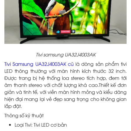
Tivi samsung UA32J4003AK
Tivi Samsung UA32J4003AK cũ
là dòng sản phẩm tivi
LED thông thường với màn hình kích thước 32 inch.
Được trang bị hệ thống loa stereo tích hợp, đem tới
âm thanh stereo với chất lượng khá cao.Thiết kế đơn
giản và tinh tế, với viền màn hình mỏng và kiểu dáng
hiện đại mang lại vẻ đẹp sang trọng cho không gian
lắp đặt.
Thông số kỹ thuật
Loại Tivi: Tivi LED cơ bản