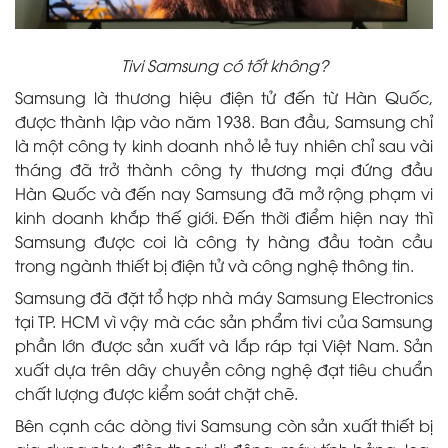
Tivi Samsung có tốt không?
Samsung là thương hiệu điện tử đến từ Hàn Quốc,
được thành lập vào năm 1938. Ban đầu, Samsung chỉ
là một công ty kinh doanh nhỏ lẻ tuy nhiên chỉ sau vài
tháng đã trở thành công ty thương mại đứng đầu
Hàn Quốc và đến nay Samsung đã mở rộng phạm vi
kinh doanh khắp thế giới. Đến thời điểm hiện nay thì
Samsung được coi là công ty hàng đầu toàn cầu
trong ngành thiết bị điện tử và công nghệ thông tin.
Samsung đã đặt tổ hợp nhà máy Samsung Electronics
tại TP. HCM vì vậy mà các sản phẩm tivi của Samsung
phần lớn được sản xuất và lắp ráp tại Việt Nam. Sản
xuất dựa trên dây chuyền công nghệ đạt tiêu chuẩn
chất lượng được kiểm soát chặt chẽ.
Bên cạnh các dòng tivi Samsung còn sản xuất thiết bị