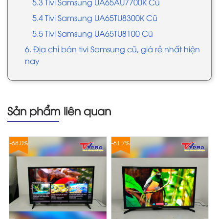
5.3 Tivi Samsung UA65AU7700K Cũ
5.4 Tivi Samsung UA65TU8300K Cũ
5.5 Tivi Samsung UA65TU8100 Cũ
6. Địa chỉ bán tivi Samsung cũ, giá rẻ nhất hiện
nay
Sản phẩm liên quan
-68.0%
-61.7%
-