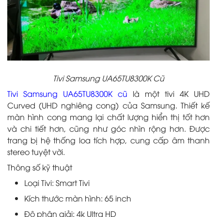
Tivi Samsung UA65TU8300K Cũ
Tivi Samsung UA65TU8300K cũ
là một tivi 4K UHD
Curved (UHD nghiêng cong) của Samsung. Thiết kế
màn hình cong mang lại chất lượng hiển thị tốt hơn
và chi tiết hơn, cũng như góc nhìn rộng hơn. Được
trang bị hệ thống loa tích hợp, cung cấp âm thanh
stereo tuyệt vời.
Thông số kỹ thuật
Loại Tivi: Smart Tivi
Kích thước màn hình: 65 inch
Độ phân giải: 4k Ultra HD