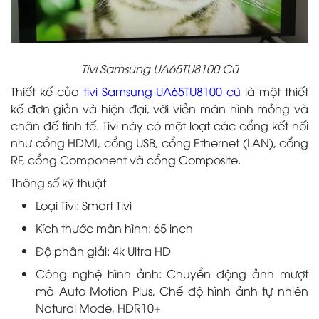
Tivi Samsung UA65TU8100 Cũ
Thiết kế của
tivi Samsung UA65TU8100 cũ
là một thiết
kế đơn giản và hiện đại, với viền màn hình mỏng và
chân đế tinh tế. Tivi này có một loạt các cổng kết nối
như cổng HDMI, cổng USB, cổng Ethernet (LAN), cổng
RF, cổng Component và cổng Composite.
Thông số kỹ thuật
Loại Tivi: Smart Tivi
Kích thước màn hình: 65 inch
Độ phân giải: 4k Ultra HD
Công nghệ hình ảnh: Chuyển động ảnh mượt
mà Auto Motion Plus, Chế độ hình ảnh tự nhiên
Natural Mode, HDR10+