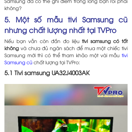
Samsung đã có thể ghi điểm trong lòng bạn rồi phải
không?
5. Một số mẫu tivi Samsung cũ
nhưng chất lượng nhất tại TVPro
Nếu bạn vẫn còn đắn đo liệu
tivi samsung có tốt
không
và chưa đủ ngân sách để mua một chiếc tivi
Samsung mới thì có thể tham khảo một vài mẫu
tivi
Samsung cũ
chất lượng tại TVPro:
5.1 Tivi samsung UA32J4003AK