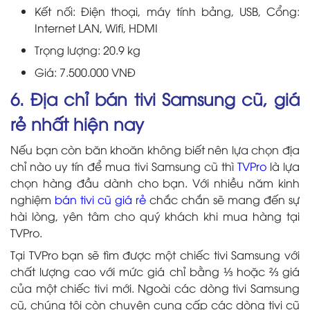
Kết nối: Điện thoại, máy tính bảng, USB, Cổng:
Internet LAN, Wifi, HDMI
Trọng lượng: 20.9 kg
Giá: 7.500.000 VNĐ
6. Địa chỉ bán tivi Samsung cũ, giá
rẻ nhất hiện nay
Nếu bạn còn băn khoăn không biết nên lựa chọn địa
chỉ nào uy tín để mua tivi Samsung cũ thì
TVPro
là lựa
chọn hàng đầu dành cho bạn. Với nhiều năm kinh
nghiệm
bán tivi cũ giá rẻ
chắc chắn sẽ mang đến sự
hài lòng, yên tâm cho quý khách khi mua hàng tại
TVPro.
Tại TVPro bạn sẽ tìm được một chiếc tivi Samsung với
chất lượng cao với mức giá chỉ bằng ⅓ hoặc ⅔ giá
của một chiếc tivi mới. Ngoài các dòng tivi Samsung
cũ, chúng tôi còn chuyên cung cấp các dòng tivi cũ