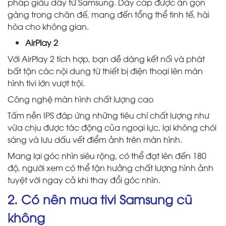
pháp giấu dây từ Samsung. Dây cáp được ẩn gọn
gàng trong chân đế, mang đến tổng thể tinh tế, hài
hòa cho không gian.
AirPlay 2
Với AirPlay 2 tích hợp, bạn dễ dàng kết nối và phát
bất tận các nội dung từ thiết bị điện thoại lên màn
hình tivi lớn vượt trội.
Công nghệ màn hình chất lượng cao
Tấm nền IPS đáp ứng những tiêu chí chất lượng như
vừa chịu được tác động của ngoại lực, lại không chói
sáng và lưu dấu vết điểm ảnh trên màn hình.
Mang lại góc nhìn siêu rộng, có thể đạt lên đến 180
độ, người xem có thể tận hưởng chất lượng hình ảnh
tuyệt vời ngay cả khi thay đổi góc nhìn.
2. Có nên mua tivi Samsung cũ
không