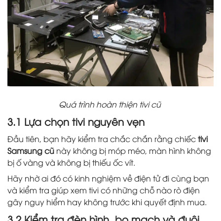
Quá trình hoàn thiện tivi cũ
3.1 Lựa chọn tivi nguyên vẹn
Đầu tiên, bạn hãy kiểm tra chắc chắn rằng chiếc
tivi
Samsung cũ
này không bị móp méo, màn hình không
bị ố vàng và không bị thiếu ốc vít.
Hãy nhờ ai đó có kinh nghiệm về điện tử đi cùng bạn
và kiểm tra giúp xem tivi có những chỗ nào rò điện
gây nguy hiểm hay không trước khi quyết định mua.
3.2 Kiểm tra đèn hình, bo mạch và đuôi