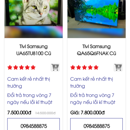
Tivi Samsung
Tivi Samsung
UA65TU8100 Cũ
QA65Q6FNAK Cũ
Cam kết rẻ nhất thị
Cam kết rẻ nhất thị
trường
trường
Đổi trả trong vòng 7
Đổi trả trong vòng 7
ngày nếu lỗi kĩ thuật
ngày nếu lỗi kĩ thuật
7.500.000đ
Giá: 7.800.000đ
14.500.000đ
0984588875
0984588875