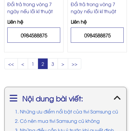
Đổi trả trong vòng 7
Đổi trả trong vòng 7
ngày nếu lỗi kĩ thuật
ngày nếu lỗi kĩ thuật
Liên hệ
Liên hệ
0984588875
0984588875
<<
<
1
2
3
>
>>
Nội dung bài viết:
1. Những ưu điểm nổi bật của tivi Samsung cũ
2. Có nên mua tivi Samsung cũ không
3. Những điều cần lưu ý trước khi quyết định