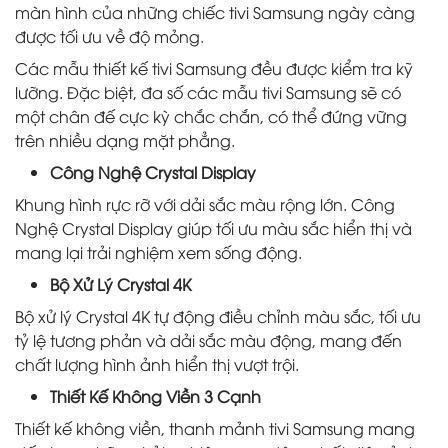
màn hình của những chiếc tivi Samsung ngày càng
được tối ưu về độ mỏng.
Các mẫu thiết kế tivi Samsung đều được kiểm tra kỹ
lưỡng. Đặc biệt, đa số các mẫu tivi Samsung sẽ có
một chân đế cực kỳ chắc chắn, có thể đứng vững
trên nhiều dạng mặt phẳng.
Công Nghệ Crystal Display
Khung hình rực rỡ với dải sắc màu rộng lớn. Công
Nghệ Crystal Display giúp tối ưu màu sắc hiển thị và
mang lại trải nghiệm xem sống động.
Bộ Xử Lý Crystal 4K
Bộ xử lý Crystal 4K tự động điều chỉnh màu sắc, tối ưu
tỷ lệ tương phản và dải sắc màu động, mang đến
chất lượng hình ảnh hiển thị vượt trội.
Thiết Kế Không Viền 3 Cạnh
Thiết kế không viền, thanh mảnh tivi Samsung mang