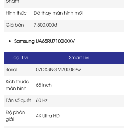
phẩm
Hình thức
Đã thay màn hình mới
Giá bán
7.800.000đ
Samsung UA65RU7100KXXV
Loại Tivi
Smart Tivi
Serial
07DX3NGM700089w
Kích thước
65 inch
màn hình
Tần số quét
60 Hz
Độ phân
4K Ultra HD
giải