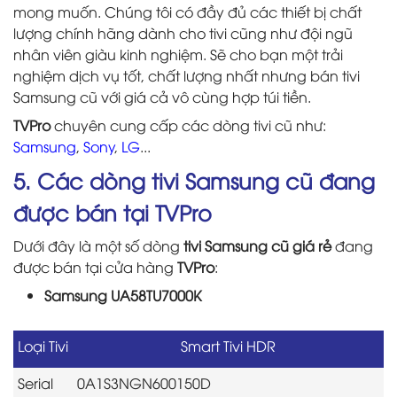
mong muốn. Chúng tôi có đầy đủ các thiết bị chất
lượng chính hãng dành cho tivi cũng như đội ngũ
nhân viên giàu kinh nghiệm. Sẽ cho bạn một trải
nghiệm dịch vụ tốt, chất lượng nhất nhưng bán tivi
Samsung cũ với giá cả vô cùng hợp túi tiền.
TVPro
chuyên cung cấp các dòng tivi cũ như:
Samsung
,
Sony
,
LG
...
5. Các dòng tivi Samsung cũ đang
được bán tại TVPro
Dưới đây là một số dòng
tivi Samsung cũ giá rẻ
đang
được bán tại cửa hàng
TVPro
:
Samsung UA58TU7000K
Loại Tivi
Smart Tivi HDR
Serial
0A1S3NGN600150D