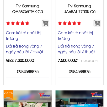
Tivi Samsung
Tivi Samsung
QA58Q60TAK Cũ
UA65AU7700K Cũ
Cam kết rẻ nhất thị
Cam kết rẻ nhất thị
trường
trường
Đổi trả trong vòng 7
Đổi trả trong vòng 7
ngày nếu lỗi kĩ thuật
ngày nếu lỗi kĩ thuật
Giá: 7.300.000đ
7.500.000đ
11.400.000đ
0984588875
0984588875
-48.3%