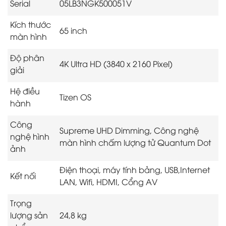
Serial
05LB3NGK500051V
Kích thước
65 inch
màn hình
Độ phân
4K Ultra HD (3840 x 2160 Pixel)
giải
Hệ điều
Tizen OS
hành
Công
Supreme UHD Dimming, Công nghệ
nghệ hình
màn hình chấm lượng tử Quantum Dot
ảnh
Điện thoại, máy tính bảng, USB,Internet
Kết nối
LAN, Wifi, HDMI, Cổng AV
Trọng
lượng sản
24,8 kg