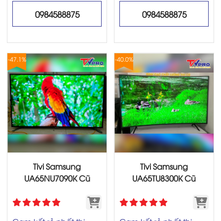
0984588875
0984588875
-47.1%
-40.0%
Tivi Samsung
Tivi Samsung
UA65NU7090K Cũ
UA65TU8300K Cũ