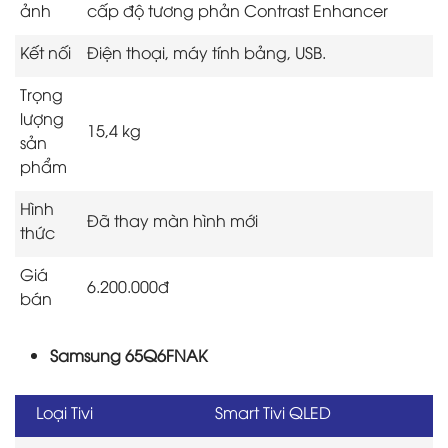
ảnh
cấp độ tương phản Contrast Enhancer
Kết nối
Điện thoại, máy tính bảng, USB.
Trọng
lượng
15,4 kg
sản
phẩm
Hình
Đã thay màn hình mới
thức
Giá
6.200.000đ
bán
Samsung 65Q6FNAK
Loại Tivi
Smart Tivi QLED