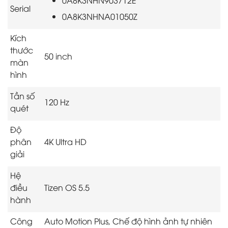
0A8K3NHN903712E
Serial
0A8K3NHNA01050Z
Kích
thước
50 inch
màn
hình
Tần số
120 Hz
quét
Độ
phân
4K Ultra HD
giải
Hệ
điều
Tizen OS 5.5
hành
Công
Auto Motion Plus, Chế độ hình ảnh tự nhiên