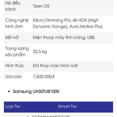
Hệ điều
Tizen OS
hành
Công nghệ
Micro Dimming Pro, 4K HDR (High
hình ảnh
Dynamic Range), Auto Motion Plus
Kết nối
Điện thoại, máy tính bảng, USB.
Trọng lượng
25,5 kg
sản phẩm
Hình thức
Đã thay màn hình mới
Giá bán
7.600.000đ
Samsung UA50TU8100K
Loại Tivi
Smart Tivi