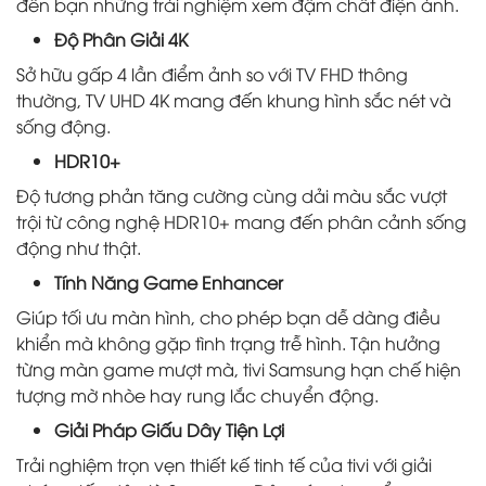
đến bạn những trải nghiệm xem đậm chất điện ảnh.
Độ Phân Giải 4K
Sở hữu gấp 4 lần điểm ảnh so với TV FHD thông
thường, TV UHD 4K mang đến khung hình sắc nét và
sống động.
HDR10+
Độ tương phản tăng cường cùng dải màu sắc vượt
trội từ công nghệ HDR10+ mang đến phân cảnh sống
động như thật.
Tính Năng Game Enhancer
Giúp tối ưu màn hình, cho phép bạn dễ dàng điều
khiển mà không gặp tình trạng trễ hình. Tận hưởng
từng màn game mượt mà, tivi Samsung hạn chế hiện
tượng mờ nhòe hay rung lắc chuyển động.
Giải Pháp Giấu Dây Tiện Lợi
Trải nghiệm trọn vẹn thiết kế tinh tế của tivi với giải