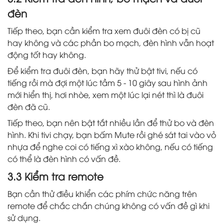
đèn
Tiếp theo, bạn cần kiểm tra xem đuôi đèn có bị cũ
hay không và các phần bo mạch, đèn hình vẫn hoạt
động tốt hay không.
Để kiểm tra đuôi đèn, bạn hãy thử bật tivi, nếu có
tiếng rồi mà đợi một lúc tầm 5 - 10 giây sau hình ảnh
mới hiển thị, hơi nhòe, xem một lúc lại nét thì là đuôi
đèn đã cũ.
Tiếp theo, bạn nên bật tắt nhiều lần để thử bo và đèn
hình. Khi tivi chạy, bạn bấm Mute rồi ghé sát tai vào vỏ
nhựa để nghe coi có tiếng xì xào không, nếu có tiếng
có thể là đèn hình có vấn đề.
3.3 Kiểm tra remote​
Bạn cần thử điều khiển các phím chức năng trên
remote để chắc chắn chúng không có vấn đề gì khi
sử dụng.