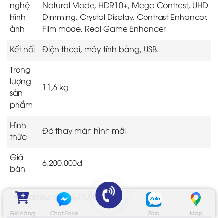
nghệ
Natural Mode, HDR10+, Mega Contrast, UHD
hình
Dimming, Crystal Display, Contrast Enhancer,
ảnh
Film mode, Real Game Enhancer
Kết nối
Điện thoại, máy tính bảng, USB.
Trọng
lượng
11,6 kg
sản
phẩm
Hình
Đã thay màn hình mới
thức
Giá
6.200.000đ
bán
Samsung UA43TU7000K
Giỏ hàng
Chat Face
Zalo
Map