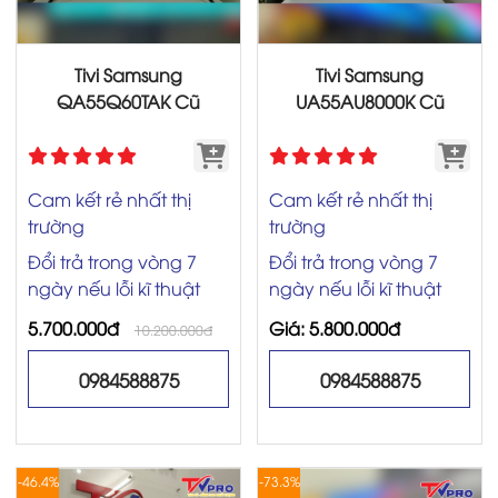
Tivi Samsung
Tivi Samsung
QA55Q60TAK Cũ
UA55AU8000K Cũ
Cam kết rẻ nhất thị
Cam kết rẻ nhất thị
trường
trường
Đổi trả trong vòng 7
Đổi trả trong vòng 7
ngày nếu lỗi kĩ thuật
ngày nếu lỗi kĩ thuật
5.700.000đ
Giá: 5.800.000đ
10.200.000đ
0984588875
0984588875
-46.4%
-73.3%