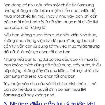
Bạn đang có nhu cầu sắm một chiếc tivi Samsung
nhưng không muốn bỏ ra một số tiền quá nhiều để
mua một chiếc tivi mới. Thay vì như vậy, bạn chỉ cần
bỏ ra một nửa hoặc ⅔ là đã sắm được một chiếc tivi
cao cấp, chất lượng tốt
Nếu bạn không quan tâm quá nhiều đến hình thức,
không quan trọng việc tivi đã qua sử dụng, bạn chỉ
cần tivi vẫn còn sử dụng tốt thì việc mua
tivi Samsung
đời cũ
sẽ là một lựa chọn tốt cho bạn.
Nhưng nếu bạn là người có yêu cầu cao khi mua tivi,
bạn không thích dùng đồ đã sử dụng, trầy xước, thiếu
hộp đựng, không đầy đủ phụ kiện,... Thì một chiếc tivi
Samsung mới sẽ là lựa chọn tốt cho bạn.
Tùy thuộc vào nhu cầu về tài chính, hình thức… mà
bạn có thể đưa ra quyết định có nên mua
tivi
Samsung cũ
hay không nhé.
3. Những điều cần lưu ý trước khi