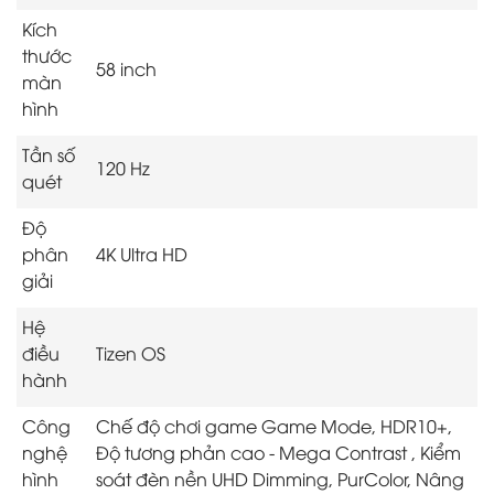
Kích
thước
58 inch
màn
hình
Tần số
120 Hz
quét
Độ
phân
4K Ultra HD
giải
Hệ
điều
Tizen OS
hành
Công
Chế độ chơi game Game Mode, HDR10+,
nghệ
Độ tương phản cao - Mega Contrast , Kiểm
hình
soát đèn nền UHD Dimming, PurColor, Nâng