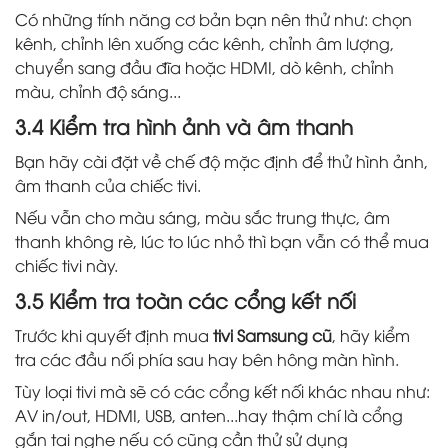
Có những tính năng cơ bản bạn nên thử như: chọn
kênh, chỉnh lên xuống các kênh, chỉnh âm lượng,
chuyển sang đầu đĩa hoặc HDMI, dò kênh, chỉnh
màu, chỉnh độ sáng...
3.4 Kiểm tra hình ảnh và âm thanh
Bạn hãy cài đặt về chế độ mặc định để thử hình ảnh,
âm thanh của chiếc tivi.
Nếu vẫn cho màu sáng, màu sắc trung thực, âm
thanh không rè, lúc to lúc nhỏ thì bạn vẫn có thể mua
chiếc tivi này.
3.5 Kiểm tra toàn các cổng kết nối
Trước khi quyết định mua
tivi Samsung cũ
, hãy kiểm
tra các đầu nối phía sau hay bên hông màn hình.
Tùy loại tivi mà sẽ có các cổng kết nối khác nhau như:
AV in/out, HDMI, USB, anten...hay thậm chí là cổng
gắn tai nghe nếu có cũng cần thử sử dụng