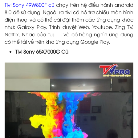
Tivi Sony 49W800F cũ
chạy trên hệ điều hành android
8.0 dễ sử dụng. Ngoài ra tivi có hỗ trợ chiếu màn hình
điện thoại và có thể cài đặt thêm các ứng dụng khác
như: Galaxy Play, Trình duyệt Web, Youtube, Zing TV,
Netflix, Nhạc của tui, . .. và có hàng nghìn ứng dụng
có thể tải về trên kho ứng dụng Google Play.
Tivi Sony 65X7000G Cũ