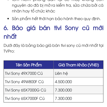
nguyên do đã bị mở ra kiểm tra, sửa chữa bởi cá
nhân hay tổ chức khác
Sản phẩm hết thời hạn bảo hành theo quy định.
6. Báo giá bán tivi Sony cũ mới
nhất
Dưới đây là bảng báo giá bán tivi sony cũ mới nhất tại
TVPro:
Tên Sản Phẩm
Giá Tham Khảo (VNĐ)
Tivi Sony 49X7000 Cũ
Liên hệ
Tivi Sony 49W800F Cũ
4.500.000
Tivi Sony 65X7000G Cũ
7.300.000
Tivi Sony 65X7000F Cũ
7.300.000