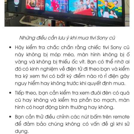
Những điều cần lưu ý khi mua tivi Sony cũ
Hãy kiểm tra chắc chắn rằng chiếc tivi Sony cũ
này không bị móp méo, màn hình không bị ố
vàng và không bị thiếu ốc vít. Bạn có thể nhờ ai
đó có kinh nghiệm về điện tử đi theo bạn và kiểm
tra kỹ xem tivi có bất kỳ điểm nào rò rỉ điện gây
nguy hiểm hay không trước khi quyết định mua.
Tiếp theo, bạn cần kiểm tra xem đuôi đèn có quá
cũ hay không và kiểm tra phần bo mạch, màn
hình có hoạt động bình thường hay không.
Bạn cần thử điều chỉnh các nút bấm trên remote
để đảm bảo chúng không có vấn đề gì khi sử
dụng.