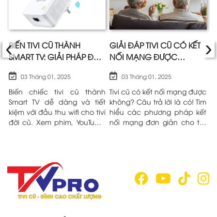
‹
›
I
BIẾN TIVI CŨ THÀNH
GIẢI ĐÁP TIVI CŨ CÓ KẾT
H
SMART TV: GIẢI PHÁP ĐẦU
NỐI MẠNG ĐƯỢC
C
THU WIFI CHO TIVI ĐỜI CŨ
KHÔNG?
Đ
03 Tháng 01, 2025
03 Tháng 01, 2025
HIỆU QUẢ
cũ
Biến chiếc tivi cũ thành
Tivi cũ có kết nối mạng được
B
g!
Smart TV dễ dàng và tiết
không? Câu trả lời là có! Tìm
t
ết
kiệm với đầu thu wifi cho tivi
hiểu các phương pháp kết
K
ột
đời cũ. Xem phim, YouTube,
nối mạng đơn giản cho tivi
n
ệu
lướt web ngay trên màn
đời cũ trong bài viết sau đây
c
hình lớn mà không cần mua
nhé!
q
tivi mới. Tìm hiểu ngay!