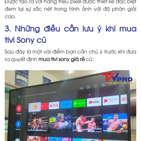
Được tạo ra với hàng triệu pixel được thiết kế đặc biệt
đem lại sự sắc nét trong hình ảnh với độ phân giải
cao.
3. Những điều cần lưu ý khi mua
tivi Sony cũ
Sau đây là một vài điểm bạn cần chú ý trước khi đưa
ra quyết định
mua tivi sony giá rẻ
cũ: