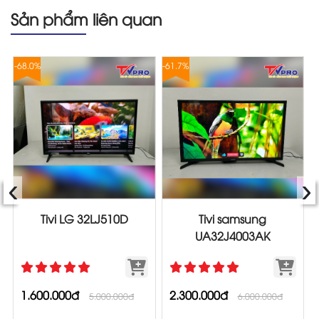
Sản phẩm liên quan
-68.0%
-61.7%
-
‹
›
Tivi LG 32LJ510D
Tivi samsung
UA32J4003AK
1.600.000đ
2.300.000đ
5.000.000đ
6.000.000đ