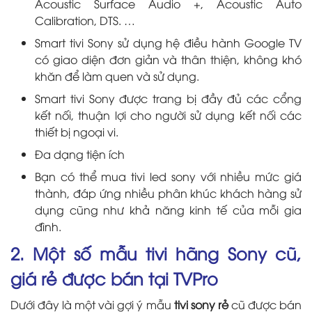
Acoustic Surface Audio +, Acoustic Auto
Calibration, DTS. …
Smart tivi Sony sử dụng hệ điều hành Google TV
có giao diện đơn giản và thân thiện, không khó
khăn để làm quen và sử dụng.
Smart tivi Sony được trang bị đầy đủ các cổng
kết nối, thuận lợi cho người sử dụng kết nối các
thiết bị ngoại vi.
Đa dạng tiện ích
Bạn có thể mua tivi led sony với nhiều mức giá
thành, đáp ứng nhiều phân khúc khách hàng sử
dụng cũng như khả năng kinh tế của mỗi gia
đình.
2. Một số mẫu tivi hãng Sony cũ,
giá rẻ được bán tại TVPro
Dưới đây là một vài gợi ý mẫu
tivi sony rẻ
cũ được bán