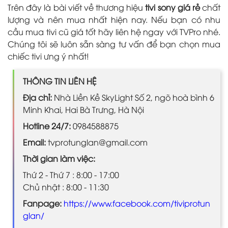
Trên đây là bài viết về thương hiệu
tivi sony giá rẻ
chất
lượng và nên mua nhất hiện nay. Nếu bạn có nhu
cầu mua tivi cũ giá tốt hãy liên hệ ngay với TVPro nhé.
Chúng tôi sẽ luôn sẵn sàng tư vấn để bạn chọn mua
chiếc tivi ưng ý nhất!
THÔNG TIN LIÊN HỆ
Địa chỉ:
Nhà Liền Kề SkyLight Số 2, ngõ hoà bình 6
Minh Khai, Hai Bà Trưng, Hà Nội
Hotline 24/7:
0984588875
Email:
tvprotunglan@gmail.com
Thời gian làm việc:
Thứ 2 - Thứ 7 : 8:00 - 17:00
Chủ nhật : 8:00 - 11:30
Fanpage:
https://www.facebook.com/tiviprotun
glan/