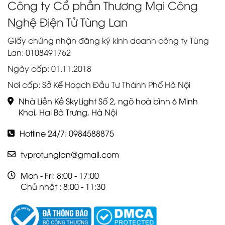
Công ty Cổ phần Thương Mại Công
Nghệ Điện Tử Tùng Lan
Giấy chứng nhận đăng ký kinh doanh công ty Tùng
Lan: 0108491762
Ngày cấp: 01.11.2018
Nơi cấp: Sở Kế Hoạch Đầu Tư Thành Phố Hà Nội
Nhà Liền Kề SkyLight Số 2, ngõ hoà bình 6 Minh
Khai, Hai Bà Trưng, Hà Nội
Hotline 24/7: 0984588875
tvprotunglan@gmail.com
Mon - Fri: 8:00 - 17:00
Chủ nhật : 8:00 - 11:30