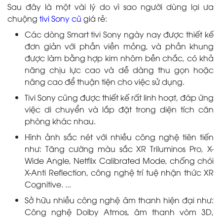
Sau đây là một vài lý do vì sao người dùng lại ưa
chuộng
tivi Sony cũ
giá rẻ:
Các dòng Smart tivi Sony ngày nay được thiết kế
đơn giản với phần viền mỏng, và phần khung
được làm bằng hợp kim nhôm bền chắc, có khả
năng chịu lực cao và dễ dàng thu gọn hoặc
nâng cao để thuận tiện cho việc sử dụng.
Tivi Sony cũng được thiết kế rất linh hoạt, đáp ứng
việc di chuyển và lắp đặt trong diện tích căn
phòng khác nhau.
Hình ảnh sắc nét với nhiều công nghệ tiên tiến
như: Tăng cường màu sắc XR Triluminos Pro, X-
Wide Angle, Netflix Calibrated Mode, chống chói
X-Anti Reflection, công nghệ trí tuệ nhận thức XR
Cognitive. ...
Sở hữu nhiều công nghệ âm thanh hiện đại như:
Công nghệ Dolby Atmos, âm thanh vòm 3D,