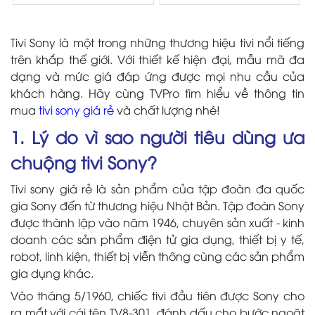
Tivi Sony là một trong những thương hiệu tivi nổi tiếng
trên khắp thế giới. Với thiết kế hiện đại, mẫu mã đa
dạng và mức giá đáp ứng được mọi nhu cầu của
khách hàng. Hãy cùng TVPro tìm hiểu về thông tin
mua
tivi sony giá rẻ
và chất lượng nhé!
1. Lý do vì sao người tiêu dùng ưa
chuộng tivi Sony?
Tivi sony giá rẻ là sản phẩm của tập đoàn đa quốc
gia Sony đến từ thương hiệu Nhật Bản. Tập đoàn Sony
được thành lập vào năm 1946, chuyên sản xuất - kinh
doanh các sản phẩm điện tử gia dụng, thiết bị y tế,
robot, linh kiện, thiết bị viễn thông cùng các sản phẩm
gia dụng khác.
Vào tháng 5/1960, chiếc tivi đầu tiên được Sony cho
ra mắt với cái tên TV8-301, đánh dấu cho bước ngoặt