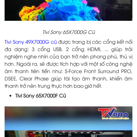
Tivi Sony 65X7000G Cũ
Tivi Sony 49X7000G cũ
được trang bị các cổng kết nối
đa dạng: 3 cổng USB, 2 cổng HDMI, ... giúp trải
nghiệm nghe nhìn của bạn trở nên phong phú, thú vị
hơn. Ngoài ra, sẽ được tích hợp với một số công nghệ
âm thanh tiên tiến như: S-Force Front Surround PRO,
DSEE, Clear Phase giúp tái tạo âm thanh, khiến âm
thanh trở nên trung thực hơn bao giờ hết.
Tivi Sony 65X7000F Cũ