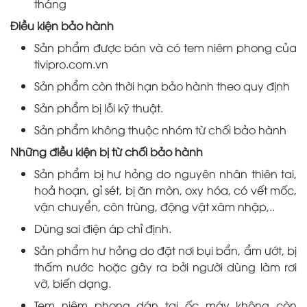
tháng
Điều kiện bảo hành
Sản phẩm được bán và có tem niêm phong của
tivipro.com.vn
Sản phẩm còn thời hạn bảo hành theo quy định
Sản phẩm bị lỗi kỹ thuật.
Sản phẩm không thuộc nhóm từ chối bảo hành
Những điều kiện bị từ chối bảo hành
Sản phẩm bị hư hỏng do nguyên nhân thiên tai,
hoả hoạn, gỉ sét, bị ăn mòn, oxy hóa, có vết mốc,
vận chuyển, côn trùng, động vật xâm nhập,..
Dùng sai điện áp chỉ định.
Sản phẩm hư hỏng do đặt nơi bụi bẩn, ẩm ướt, bị
thấm nước hoặc gây ra bởi người dùng làm rơi
vỡ, biến dạng.
Tem niêm phong dán tại ốc máy không còn