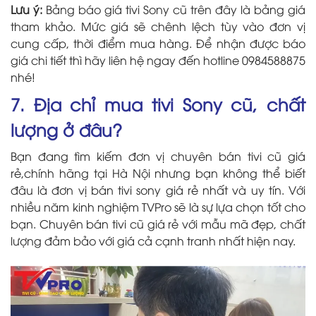
Lưu ý:
Bảng báo giá tivi Sony cũ trên đây là bảng giá
tham khảo. Mức giá sẽ chênh lệch tùy vào đơn vị
cung cấp, thời điểm mua hàng. Để nhận được báo
giá chi tiết thì hãy liên hệ ngay đến hotline 0984588875
nhé!
7. Địa chỉ mua tivi Sony cũ, chất
lượng ở đâu?
Bạn đang tìm kiếm đơn vị chuyên bán tivi cũ giá
rẻ,chính hãng tại Hà Nội nhưng bạn không thể biết
đâu là đơn vị bán tivi sony giá rẻ nhất và uy tín. Với
nhiều năm kinh nghiệm TVPro sẽ là sự lựa chọn tốt cho
bạn. Chuyên bán tivi cũ giá rẻ với mẫu mã đẹp, chất
lượng đảm bảo với giá cả cạnh tranh nhất hiện nay.