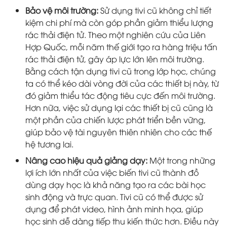
Bảo vệ môi trường:
Sử dụng tivi cũ không chỉ tiết
kiệm chi phí mà còn góp phần giảm thiểu lượng
rác thải điện tử. Theo một nghiên cứu của Liên
Hợp Quốc, mỗi năm thế giới tạo ra hàng triệu tấn
rác thải điện tử, gây áp lực lớn lên môi trường.
Bằng cách tận dụng tivi cũ trong lớp học, chúng
ta có thể kéo dài vòng đời của các thiết bị này, từ
đó giảm thiểu tác động tiêu cực đến môi trường.
Hơn nữa, việc sử dụng lại các thiết bị cũ cũng là
một phần của chiến lược phát triển bền vững,
giúp bảo vệ tài nguyên thiên nhiên cho các thế
hệ tương lai.
Nâng cao hiệu quả giảng dạy:
Một trong những
lợi ích lớn nhất của việc biến tivi cũ thành đồ
dùng dạy học là khả năng tạo ra các bài học
sinh động và trực quan. Tivi cũ có thể được sử
dụng để phát video, hình ảnh minh họa, giúp
học sinh dễ dàng tiếp thu kiến thức hơn. Điều này