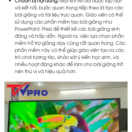
Chuẩn bị nội dung:
Một khi tivi đã được lắp đặt
và kết nối, bước quan trọng tiếp theo là tạo các
bài giảng và tài liệu trực quan. Giáo viên có thể
sử dụng các phần mềm tạo bài giảng như
PowerPoint, Prezi để thiết kế các bài giảng sinh
động và hấp dẫn. Ngoài ra, việc lựa chọn phần
mềm hỗ trợ giảng dạy cũng rất quan trọng. Các
phần mềm này có thể giúp giáo viên tạo ra các
trò chơi tương tác, khảo sát ý kiến học sinh, và
nhiều hoạt động khác để làm cho bài giảng trở
nên thú vị và hiệu quả hơn.