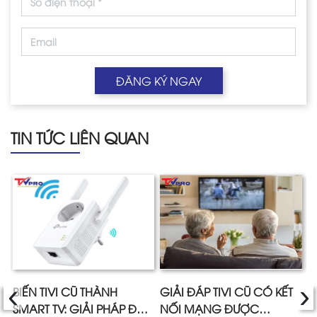
ĐĂNG KÝ NGAY
TIN TỨC LIÊN QUAN
‹
›
I
BIẾN TIVI CŨ THÀNH
GIẢI ĐÁP TIVI CŨ CÓ KẾT
H
SMART TV: GIẢI PHÁP ĐẦU
NỐI MẠNG ĐƯỢC
C