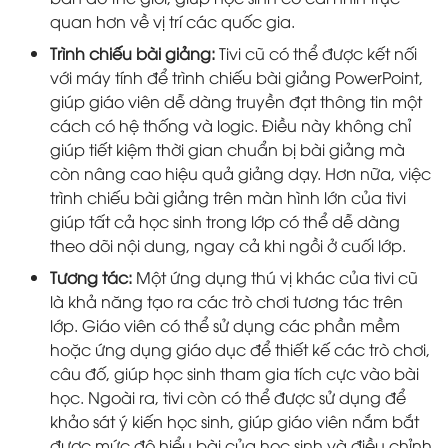
quan hơn về vị trí các quốc gia.
Trình chiếu bài giảng:
Tivi cũ có thể được kết nối
với máy tính để trình chiếu bài giảng PowerPoint,
giúp giáo viên dễ dàng truyền đạt thông tin một
cách có hệ thống và logic. Điều này không chỉ
giúp tiết kiệm thời gian chuẩn bị bài giảng mà
còn nâng cao hiệu quả giảng dạy. Hơn nữa, việc
trình chiếu bài giảng trên màn hình lớn của tivi
giúp tất cả học sinh trong lớp có thể dễ dàng
theo dõi nội dung, ngay cả khi ngồi ở cuối lớp.
Tương tác:
Một ứng dụng thú vị khác của tivi cũ
là khả năng tạo ra các trò chơi tương tác trên
lớp. Giáo viên có thể sử dụng các phần mềm
hoặc ứng dụng giáo dục để thiết kế các trò chơi,
câu đố, giúp học sinh tham gia tích cực vào bài
học. Ngoài ra, tivi còn có thể được sử dụng để
khảo sát ý kiến học sinh, giúp giáo viên nắm bắt
được mức độ hiểu bài của học sinh và điều chỉnh