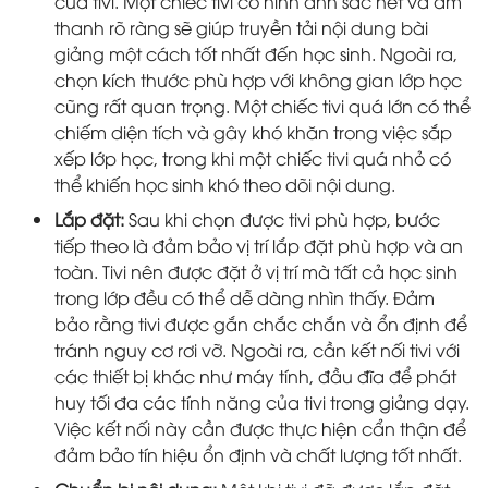
của tivi. Một chiếc tivi có hình ảnh sắc nét và âm
thanh rõ ràng sẽ giúp truyền tải nội dung bài
giảng một cách tốt nhất đến học sinh. Ngoài ra,
chọn kích thước phù hợp với không gian lớp học
cũng rất quan trọng. Một chiếc tivi quá lớn có thể
chiếm diện tích và gây khó khăn trong việc sắp
xếp lớp học, trong khi một chiếc tivi quá nhỏ có
thể khiến học sinh khó theo dõi nội dung.
Lắp đặt:
Sau khi chọn được tivi phù hợp, bước
tiếp theo là đảm bảo vị trí lắp đặt phù hợp và an
toàn. Tivi nên được đặt ở vị trí mà tất cả học sinh
trong lớp đều có thể dễ dàng nhìn thấy. Đảm
bảo rằng tivi được gắn chắc chắn và ổn định để
tránh nguy cơ rơi vỡ. Ngoài ra, cần kết nối tivi với
các thiết bị khác như máy tính, đầu đĩa để phát
huy tối đa các tính năng của tivi trong giảng dạy.
Việc kết nối này cần được thực hiện cẩn thận để
đảm bảo tín hiệu ổn định và chất lượng tốt nhất.