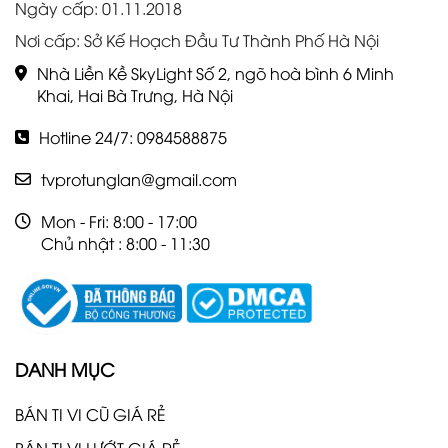
Ngày cấp: 01.11.2018
Nơi cấp: Sở Kế Hoạch Đầu Tư Thành Phố Hà Nội
Nhà Liền Kề SkyLight Số 2, ngõ hoà bình 6 Minh
Khai, Hai Bà Trưng, Hà Nội
Hotline 24/7: 0984588875
tvprotunglan@gmail.com
Mon - Fri: 8:00 - 17:00
Chủ nhật : 8:00 - 11:30
DANH MỤC
BÁN TI VI CŨ GIÁ RẺ
BÁN TI VI LƯỚT GIÁ RẺ