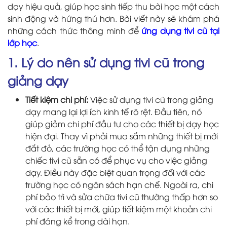
dạy hiệu quả, giúp học sinh tiếp thu bài học một cách
sinh động và hứng thú hơn. Bài viết này sẽ khám phá
những cách thức thông minh để
ứng dụng tivi cũ tại
lớp học
.
1. Lý do nên sử dụng tivi cũ trong
giảng dạy
Tiết kiệm chi phí:
Việc sử dụng tivi cũ trong giảng
dạy mang lại lợi ích kinh tế rõ rệt. Đầu tiên, nó
giúp giảm chi phí đầu tư cho các thiết bị dạy học
hiện đại. Thay vì phải mua sắm những thiết bị mới
đắt đỏ, các trường học có thể tận dụng những
chiếc tivi cũ sẵn có để phục vụ cho việc giảng
dạy. Điều này đặc biệt quan trọng đối với các
trường học có ngân sách hạn chế. Ngoài ra, chi
phí bảo trì và sửa chữa tivi cũ thường thấp hơn so
với các thiết bị mới, giúp tiết kiệm một khoản chi
phí đáng kể trong dài hạn.