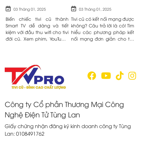
THU WIFI CHO TIVI ĐỜI CŨ
KHÔNG?
Đ
03 Tháng 01, 2025
03 Tháng 01, 2025
HIỆU QUẢ
cũ
Biến chiếc tivi cũ thành
Tivi cũ có kết nối mạng được
B
g!
Smart TV dễ dàng và tiết
không? Câu trả lời là có! Tìm
t
ết
kiệm với đầu thu wifi cho tivi
hiểu các phương pháp kết
K
ột
đời cũ. Xem phim, YouTube,
nối mạng đơn giản cho tivi
n
ệu
lướt web ngay trên màn
đời cũ trong bài viết sau đây
c
hình lớn mà không cần mua
nhé!
q
tivi mới. Tìm hiểu ngay!
Công ty Cổ phần Thương Mại Công
Nghệ Điện Tử Tùng Lan
Giấy chứng nhận đăng ký kinh doanh công ty Tùng
Lan: 0108491762