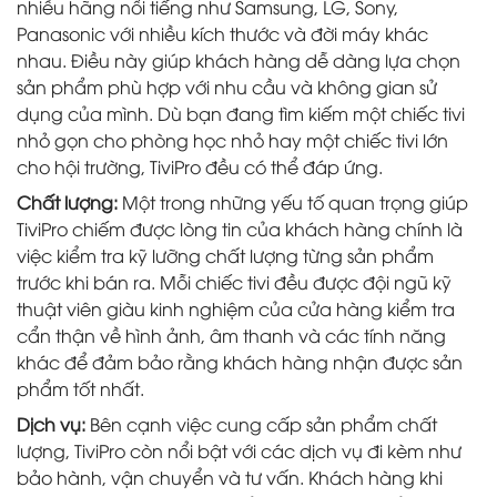
nhiều hãng nổi tiếng như Samsung, LG, Sony,
Panasonic với nhiều kích thước và đời máy khác
nhau. Điều này giúp khách hàng dễ dàng lựa chọn
sản phẩm phù hợp với nhu cầu và không gian sử
dụng của mình. Dù bạn đang tìm kiếm một chiếc tivi
nhỏ gọn cho phòng học nhỏ hay một chiếc tivi lớn
cho hội trường, TiviPro đều có thể đáp ứng.
Chất lượng:
Một trong những yếu tố quan trọng giúp
TiviPro chiếm được lòng tin của khách hàng chính là
việc kiểm tra kỹ lưỡng chất lượng từng sản phẩm
trước khi bán ra. Mỗi chiếc tivi đều được đội ngũ kỹ
thuật viên giàu kinh nghiệm của cửa hàng kiểm tra
cẩn thận về hình ảnh, âm thanh và các tính năng
khác để đảm bảo rằng khách hàng nhận được sản
phẩm tốt nhất.
Dịch vụ:
Bên cạnh việc cung cấp sản phẩm chất
lượng, TiviPro còn nổi bật với các dịch vụ đi kèm như
bảo hành, vận chuyển và tư vấn. Khách hàng khi