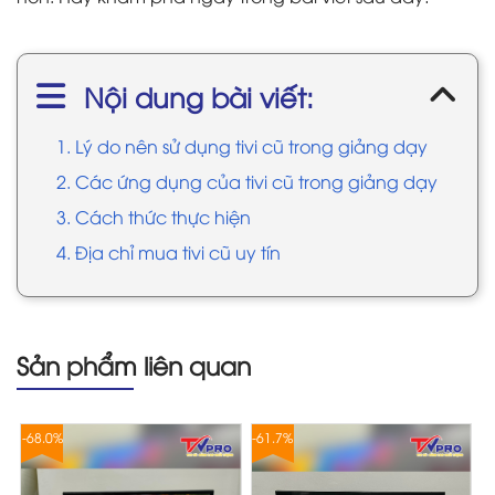
Nội dung bài viết:
1. Lý do nên sử dụng tivi cũ trong giảng dạy
2. Các ứng dụng của tivi cũ trong giảng dạy
3. Cách thức thực hiện
4. Địa chỉ mua tivi cũ uy tín
Sản phẩm liên quan
-68.0%
-61.7%
-