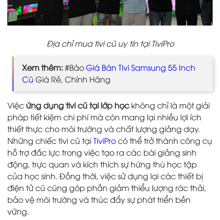
Địa chỉ mua tivi cũ uy tín tại TiviPro
Xem thêm:
#Báo
Giá Bán Tivi Samsung 55 Inch
Cũ
Giá Rẻ, Chính Hãng
Việc
ứng dụng tivi cũ tại lớp học
không chỉ là một giải
pháp tiết kiệm chi phí mà còn mang lại nhiều lợi ích
thiết thực cho môi trường và chất lượng giảng dạy.
Những chiếc tivi cũ tại
TiviPro
có thể trở thành công cụ
hỗ trợ đắc lực trong việc tạo ra các bài giảng sinh
động, trực quan và kích thích sự hứng thú học tập
của học sinh. Đồng thời, việc sử dụng lại các thiết bị
điện tử cũ cũng góp phần giảm thiểu lượng rác thải,
bảo vệ môi trường và thúc đẩy sự phát triển bền
vững.