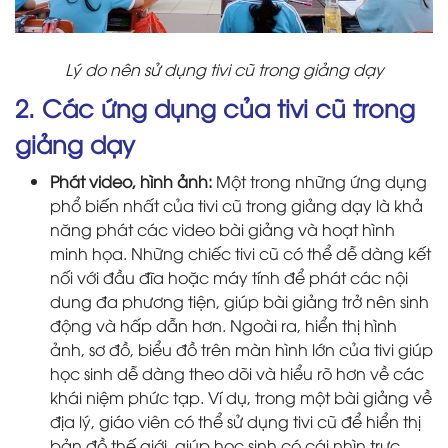
Lý do nên sử dụng tivi cũ trong giảng dạy
2. Các ứng dụng của tivi cũ trong
giảng dạy
Phát video, hình ảnh:
Một trong những ứng dụng
phổ biến nhất của tivi cũ trong giảng dạy là khả
năng phát các video bài giảng và hoạt hình
minh họa. Những chiếc tivi cũ có thể dễ dàng kết
nối với đầu đĩa hoặc máy tính để phát các nội
dung đa phương tiện, giúp bài giảng trở nên sinh
động và hấp dẫn hơn. Ngoài ra, hiển thị hình
ảnh, sơ đồ, biểu đồ trên màn hình lớn của tivi giúp
học sinh dễ dàng theo dõi và hiểu rõ hơn về các
khái niệm phức tạp. Ví dụ, trong một bài giảng về
địa lý, giáo viên có thể sử dụng tivi cũ để hiển thị
bản đồ thế giới, giúp học sinh có cái nhìn trực